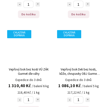
Do košíku
Do košíku
CHLAZENÁ
CHLAZENÁ
DOPRAVA
DOPRAVA
Vepřový bok bez kosti VÚ ZÁK
Vepřový bok Deli bez kosti,
Gurmet dle váhy
kůže, chrupavky OBJ Gurmet
dle váhy
Expedice do 3 dnů
Expedice do 3 dnů
1 310,40 Kč
1 086,10 Kč
/ balení 6 kg
/ balení 5 kg
218,40 Kč / 1 kg
217,22 Kč / 1 kg