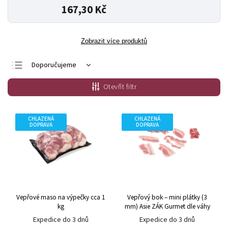
167,30 Kč
Zobrazit více produktů
Doporučujeme
Nejlevnější
Otevřít filtr
Nejdražší
Nejprodávanější
CHLAZENÁ
CHLAZENÁ
DOPRAVA
DOPRAVA
Abecedně
Vepřové maso na výpečky cca 1
Vepřový bok – mini plátky (3
kg
mm) Asie ZÁK Gurmet dle váhy
Expedice do 3 dnů
Expedice do 3 dnů