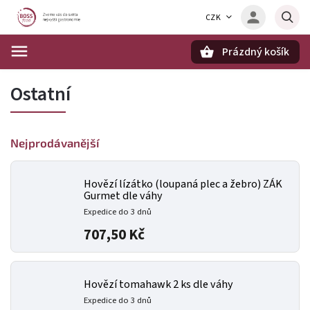
CZK
Prázdný košík
Hledat
Ostatní
Nejprodávanější
Hovězí lízátko (loupaná plec a žebro) ZÁK
Gurmet dle váhy
Expedice do 3 dnů
707,50 Kč
Hovězí tomahawk 2 ks dle váhy
Expedice do 3 dnů