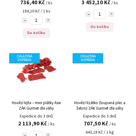
736,40 Kč
3 452,10 Kč
/ ks
/ ks
184,10 Kč / 1 ks
Do košíku
Do košíku
CHLAZENÁ
CHLAZENÁ
DOPRAVA
DOPRAVA
Hovězí kýta – mini plátky Asie
Hovězí lízátko (loupaná plec a
ZÁK Gurmet dle váhy
žebro) ZÁK Gurmet dle váhy
Expedice do 3 dnů
Expedice do 3 dnů
2 113,90 Kč
707,50 Kč
/ ks
/ ks
643,18 Kč / 1 kg