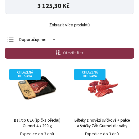
3 125,30 Kč
Zobrazit více produktů
Doporučujeme
Nejlevnější
Otevřít filtr
Nejdražší
Nejprodávanější
CHLAZENÁ
CHLAZENÁ
DOPRAVA
DOPRAVA
Abecedně
Ball tip USA (špička ořechu)
Bifteky z hovězí svíčkové + palce
Gurmet 4 x 200 g
a špičky ZÁK Gurmet dle váhy
Expedice do 3 dnů
Expedice do 3 dnů