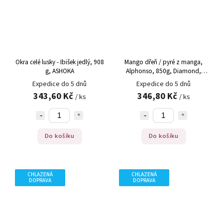
Okra celé lusky - Ibišek jedlý, 908
Mango dřeň / pyré z manga,
g, ASHOKA
Alphonso, 850g, Diamond,
850g
Expedice do 5 dnů
Expedice do 5 dnů
343,60 Kč
346,80 Kč
/ ks
/ ks
Do košíku
Do košíku
CHLAZENÁ
CHLAZENÁ
DOPRAVA
DOPRAVA