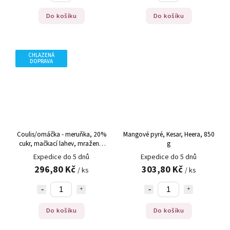
Do košíku
Do košíku
CHLAZENÁ
DOPRAVA
Coulis/omáčka - meruňka, 20%
Mangové pyré, Kesar, Heera, 850
cukr, mačkací lahev, mražené,
g
500 g
Expedice do 5 dnů
Expedice do 5 dnů
296,80 Kč
303,80 Kč
/ ks
/ ks
Do košíku
Do košíku