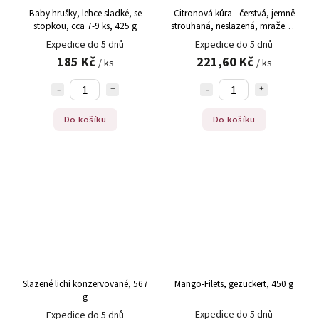
Baby hrušky, lehce sladké, se
Citronová kůra - čerstvá, jemně
stopkou, cca 7-9 ks, 425 g
strouhaná, neslazená, mražená,
TK, 200 g
Expedice do 5 dnů
Expedice do 5 dnů
185 Kč
221,60 Kč
/ ks
/ ks
Do košíku
Do košíku
Slazené lichi konzervované, 567
Mango-Filets, gezuckert, 450 g
g
Expedice do 5 dnů
Expedice do 5 dnů