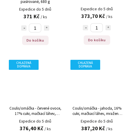
pasírované, 680 g
Expedice do 5 dnů
Expedice do 5 dnů
373,70 Kč
371 Kč
/ ks
/ ks
Do košíku
Do košíku
CHLAZENÁ
CHLAZENÁ
DOPRAVA
DOPRAVA
Coulis/omáčka - červené ovoce,
Coulis/omáčka - jahoda, 16%
17% cukr, mačkací láhev,
cukr, mačkací láhev, mražené,
mražené, 500 g
500 g
Expedice do 5 dnů
Expedice do 5 dnů
376,40 Kč
387,20 Kč
/ ks
/ ks