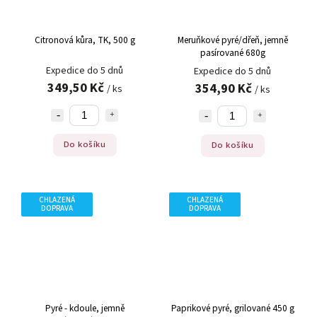
Citronová kůra, TK, 500 g
Meruňkové pyré/dřeň, jemně
pasírované 680g
Expedice do 5 dnů
Expedice do 5 dnů
349,50 Kč
354,90 Kč
/ ks
/ ks
Do košíku
Do košíku
CHLAZENÁ
CHLAZENÁ
DOPRAVA
DOPRAVA
Pyré - kdoule, jemně
Paprikové pyré, grilované 450 g