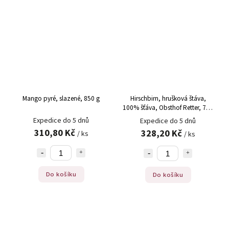
Mango pyré, slazené, 850 g
Hirschbirn, hrušková štáva,
100% šťáva, Obsthof Retter, 750
ml
Expedice do 5 dnů
Expedice do 5 dnů
310,80 Kč
328,20 Kč
/ ks
/ ks
Do košíku
Do košíku