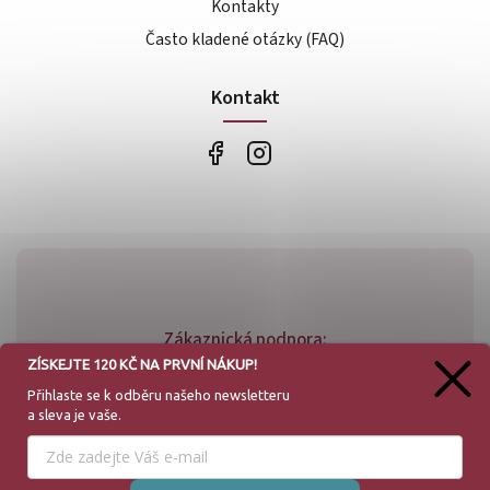
Kontakty
Často kladené otázky (FAQ)
Kontakt
Zákaznická podpora:
ZÍSKEJTE 120 KČ NA PRVNÍ NÁKUP!
+420 773 779 781
Přihlaste se k odběru našeho
newsletteru
a sleva je vaše.
info@bossfood.cz
Používáme cookies, abychom Vám umožnili pohodlné
prohlížení webu a díky analýze provozu webu neustále