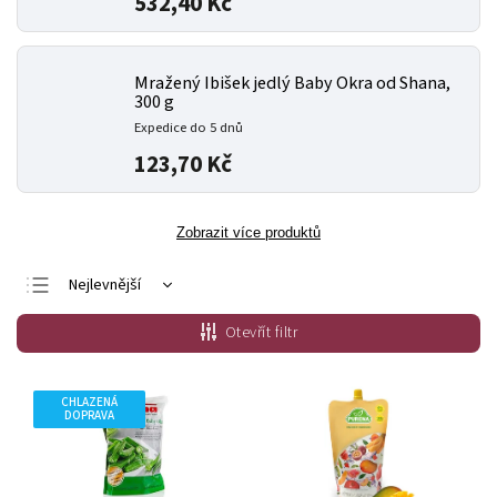
532,40 Kč
Mražený Ibišek jedlý Baby Okra od Shana,
300 g
Expedice do 5 dnů
123,70 Kč
Zobrazit více produktů
Nejlevnější
Doporučujeme
Otevřít filtr
Nejdražší
Nejprodávanější
CHLAZENÁ
DOPRAVA
Abecedně