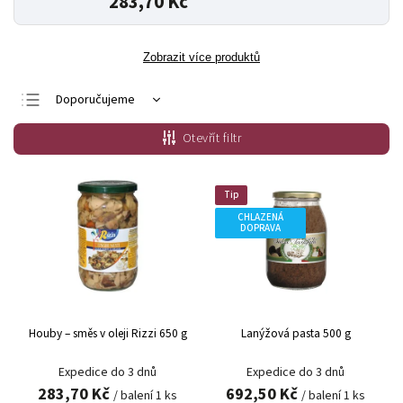
283,70 Kč
Zobrazit více produktů
Doporučujeme
Nejlevnější
Otevřít filtr
Nejdražší
Nejprodávanější
Tip
Abecedně
CHLAZENÁ
DOPRAVA
Houby – směs v oleji Rizzi 650 g
Lanýžová pasta 500 g
Expedice do 3 dnů
Expedice do 3 dnů
283,70 Kč
692,50 Kč
/ balení 1 ks
/ balení 1 ks