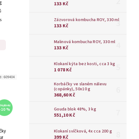
g
133 Kč
ů
Zázvorová kombucha ROY, 330 ml
ks
133 Kč
Malinová kombucha ROY, 330 ml
133 Kč
Klokaní kýta bez kosti, cca 3 kg
1 078 Kč
d:
609404
Korbáčky ve slaném nálevu
(copánky), 50x10 g
368,60 Kč
76,80 Kč
Gouda blok 48%, 3 kg
–10 %
551,10 Kč
čky
Klokaní svíčková, 4x cca 200 g
399 Kč
kg