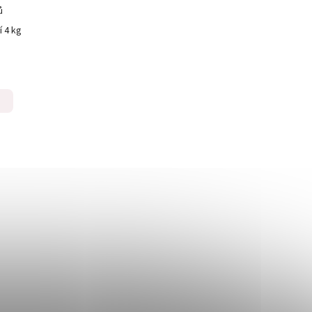
ů
í 4 kg