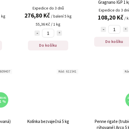
Gragnano IGP 1 k
Expedice do 3 dnů
Expedice do 3 dn
276,80 Kč
108,20 Kč
3 kg
/ balení 5 kg
/ 
55,36 Kč / 1 kg
Do košíku
Do košíku
609407
Kód:
611541
Kó
80 Kč
2
1 %
hovaná)
Kolínka bezvaječná 5 kg
Penne rigate (trubi
rýhované) Arco 5 