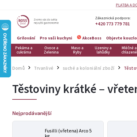
PLATBA A D
Zákaznická podpora:
+420 773 779 781
Grilování
Pro vaši kuchyni
Objevte kouzlo
AkceBoss
Pekárna a
Ovoce a
Maso a
Uzeniny a
Mléčné a
cukrárna
Zelenina
Ryby
lahůdky
chlazené
Domů
Trvanlivé
suché a koloniální zboží
Těstov
/
/
/
Těstoviny krátké – vřete
Nejprodávanější
Fusilli (vřetena) Arco 5
kg