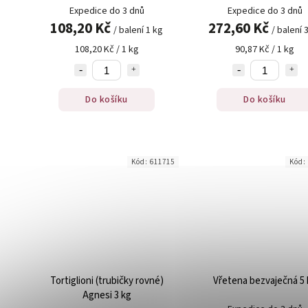
IGP 1 kg
Expedice do 3 dnů
Expedice do 3 dnů
108,20 Kč
272,60 Kč
/ balení 1 kg
/ balení 
108,20 Kč / 1 kg
90,87 Kč / 1 kg
Do košíku
Do košíku
Kód:
611715
Kód:
Tortiglioni (trubičky rovné)
Vřetena bezvaječná 5 
Agnesi 3 kg