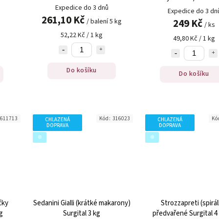
Expedice do 3 dnů
Expedice do 3 dn
261,10 Kč
249 Kč
/ balení 5 kg
/ ks
52,22 Kč / 1 kg
49,80 Kč / 1 kg
Do košíku
Do košíku
611713
Kód:
316023
Kó
CHLAZENÁ
CHLAZENÁ
DOPRAVA
DOPRAVA
❄️
❄️
čky
Sedanini Gialli (krátké makarony)
Strozzapreti (spirál
g
Surgital 3 kg
předvařené Surgital 4 