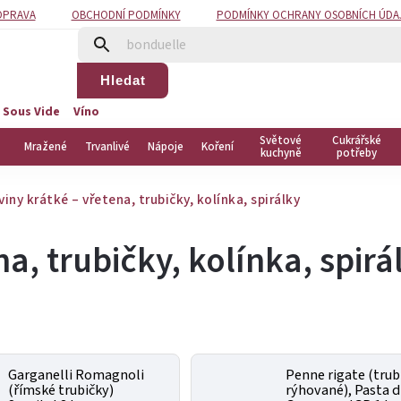
OPRAVA
OBCHODNÍ PODMÍNKY
PODMÍNKY OCHRANY OSOBNÍCH ÚDA
Hledat
 Sous Vide
Víno
Světové
Cukrářské
Mražené
Trvanlivé
Nápoje
Koření
kuchyně
potřeby
iny krátké – vřetena, trubičky, kolínka, spirálky
na, trubičky, kolínka, spirá
Garganelli Romagnoli
Penne rigate (trub
(římské trubičky)
rýhované), Pasta d