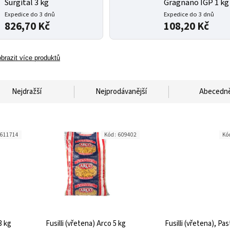
Surgital 3 kg
Gragnano IGP 1 kg
Expedice do 3 dnů
Expedice do 3 dnů
826,70 Kč
108,20 Kč
brazit více produktů
Nejdražší
Nejprodávanější
Abecedn
611714
Kód:
609402
Kó
3 kg
Fusilli (vřetena) Arco 5 kg
Fusilli (vřetena), Pas