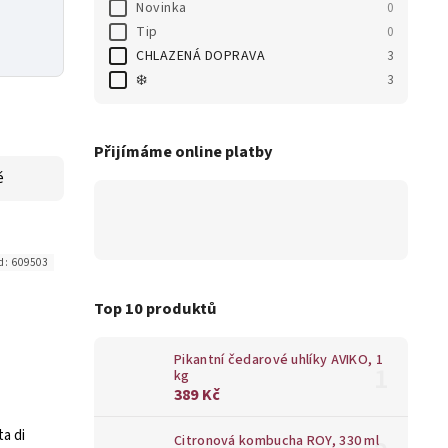
Novinka
0
Tip
0
CHLAZENÁ DOPRAVA
3
❄️
3
Přijímáme online platby
ě
d:
609503
Top 10 produktů
Pikantní čedarové uhlíky AVIKO, 1
kg
389 Kč
ta di
Citronová kombucha ROY, 330 ml