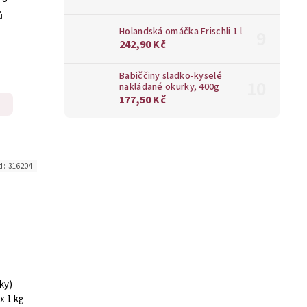
ů
Holandská omáčka Frischli 1 l
242,90 Kč
Babiččiny sladko-kyselé
nakládané okurky, 400g
177,50 Kč
d:
316204
ky)
x 1 kg