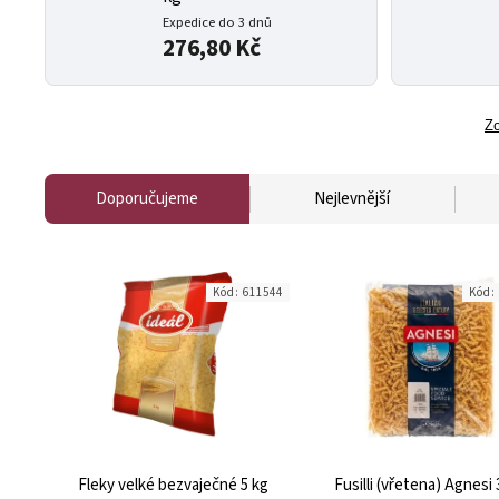
Expedice do 3 dnů
276,80 Kč
Zo
Doporučujeme
Nejlevnější
Kód:
611544
Kód:
Fleky velké bezvaječné 5 kg
Fusilli (vřetena) Agnesi 