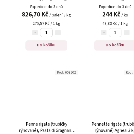
Expedice do 3 dnů
Expedice do 3 dnů
826,70 Kč
244 Kč
/ balení 3 kg
/ ks
275,57 Kč / 1 kg
48,80 Kč / 1 kg
Do košíku
Do košíku
Kód:
609502
Kód:
Penne rigate (trubičky
Pennette rigate (trubi
rýhované), Pasta di Gragnano
rýhované) Agnesi 3 k