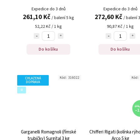
Expedice do 3 dnů
Expedice do 3 dnů
261,10 Kč
272,60 Kč
/ balení 5 kg
/ balení 
52,22 Kč / 1 kg
90,87 Kč / 1 kg
Do košíku
Do košíku
Kód:
316022
Kód:
CHLAZENÁ
DOPRAVA
❄️
276,
–1
Garganelli Romagnoli (římské
Chifferi Rigati (kolínka rý
trubičky) Surgital 3 kg
Arco 5 kg