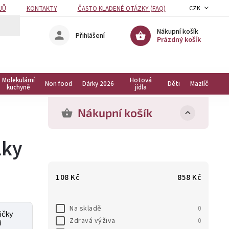
JŮ
KONTAKTY
ČASTO KLADENÉ OTÁZKY (FAQ)
CZK
Nákupní košík
Přihlášení
Prázdný košík
Molekulární
Hotová
Non food
Dárky 2026
Děti
Mazlíčci
kuchyně
jídla
Nákupní košík
lky
108
Kč
858
Kč
Na skladě
0
ičky
Zdravá výživa
0
i