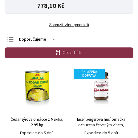
778,10 Kč
Zobrazit více produktů
Doporučujeme
Nejlevnější
Otevřít filtr
Nejdražší
Nejprodávanější
CHLAZENÁ
DOPRAVA
Abecedně
Čedar sýrové omáčce z Mexika,
Eisenbergerova husí omáčka
2.95 kg
ochucená červeným vínem,
zimní sezóna, 225 ml
Expedice do 5 dnů
Expedice do 5 dnů