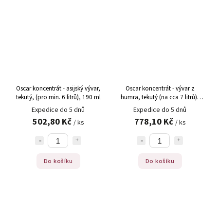
Oscar koncentrát - asijský vývar,
Oscar koncentrát - vývar z
tekutý, (pro min. 6 litrů), 190 ml
humra, tekutý (na cca 7 litrů),
200 ml
Expedice do 5 dnů
Expedice do 5 dnů
502,80 Kč
778,10 Kč
/ ks
/ ks
Do košíku
Do košíku