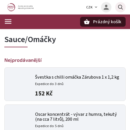
CZK
Prázdný košík
Hledat
Sauce/Omáčky
Nejprodávanější
Švestka s chilli omáčka Zárubova 1 x 1,2 kg
Expedice do 3 dnů
152 Kč
Oscar koncentrát - vývar z humra, tekutý
(na cca 7 litrů), 200 ml
Expedice do 5 dnů