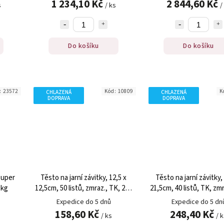
1 234,10 Kč
2 844,60 Kč
s
/ ks
/
Do košíku
Do košíku
:
23572
Kód:
10809
K
CHLAZENÁ
CHLAZENÁ
DOPRAVA
DOPRAVA
Super
Těsto na jarní závitky, 12,5 x
Těsto na jarní závitky,
 kg
12,5cm, 50 listů, zmraz., TK, 250
21,5cm, 40 listů, TK, zmr
g
g
Expedice do 5 dnů
Expedice do 5 dn
158,60 Kč
248,40 Kč
/ ks
/ 