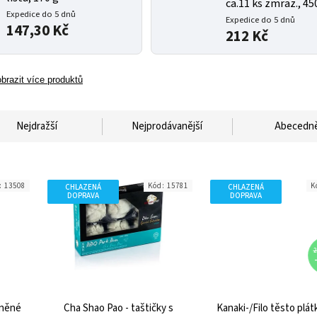
ca.11 ks zmraz., 45
Expedice do 5 dnů
Expedice do 5 dnů
147,30 Kč
212 Kč
brazit více produktů
Nejdražší
Nejprodávanější
Abecedn
:
13508
Kód:
15781
K
CHLAZENÁ
CHLAZENÁ
DOPRAVA
DOPRAVA
2
lněné
Cha Shao Pao - taštičky s
Kanaki-/Filo těsto plátk