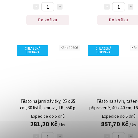
Do košíku
Do košíku
Kód:
10806
Kód
CHLAZENÁ
CHLAZENÁ
DOPRAVA
DOPRAVA
Těsto na jarní závitky, 25 x 25
Těsto na závin, tažen
cm, 30 listů, zmraz., TK, 550 g
připravené, 40 x 40 cm, 16 
zmraz., 800 g
Expedice do 5 dnů
Expedice do 5 dnů
281,20 Kč
857,70 Kč
/ ks
/ ks