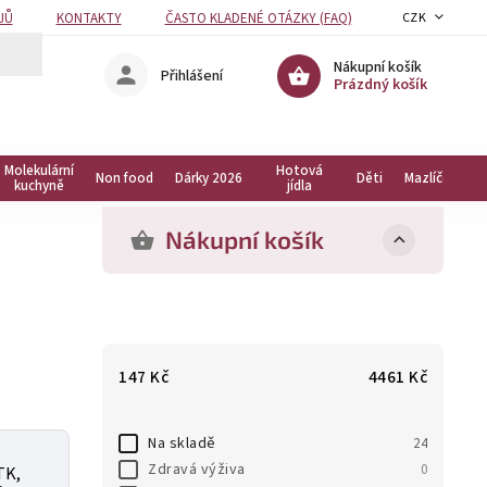
JŮ
KONTAKTY
ČASTO KLADENÉ OTÁZKY (FAQ)
CZK
Nákupní košík
Přihlášení
Prázdný košík
Molekulární
Hotová
Non food
Dárky 2026
Děti
Mazlíčci
kuchyně
jídla
Nákupní košík
147
Kč
4461
Kč
Na skladě
24
Zdravá výživa
0
TK,