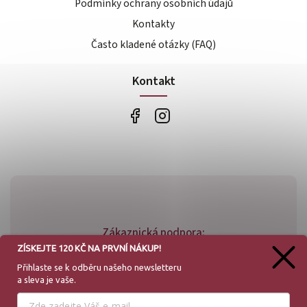
Podmínky ochrany osobních údajů
Kontakty
Často kladené otázky (FAQ)
Kontakt
Zákaznická podpora:
ZÍSKEJTE 120 KČ NA PRVNÍ NÁKUP!
+420 773 779 781
Přihlaste se k odběru našeho
newsletteru
a sleva je vaše.
info@bossfood.cz
Používáme cookies, abychom Vám umožnili pohodlné