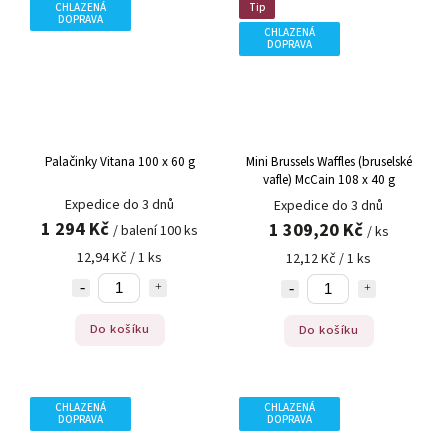
CHLAZENÁ
Tip
DOPRAVA
CHLAZENÁ
DOPRAVA
Palačinky Vitana 100 x 60 g
Mini Brussels Waffles (bruselské
vafle) McCain 108 x 40 g
Expedice do 3 dnů
Expedice do 3 dnů
1 294 Kč
1 309,20 Kč
/ balení 100 ks
/ ks
12,94 Kč / 1 ks
12,12 Kč / 1 ks
Do košíku
Do košíku
CHLAZENÁ
CHLAZENÁ
DOPRAVA
DOPRAVA