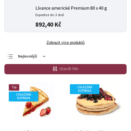
Lívance americké Premium 80 x 40 g
Expedice do 3 dnů
892,40 Kč
Zobrazit více produktů
Nejlevnější
Doporučujeme
Otevřít filtr
Nejdražší
Nejprodávanější
Tip
CHLAZENÁ
DOPRAVA
Abecedně
CHLAZENÁ
DOPRAVA