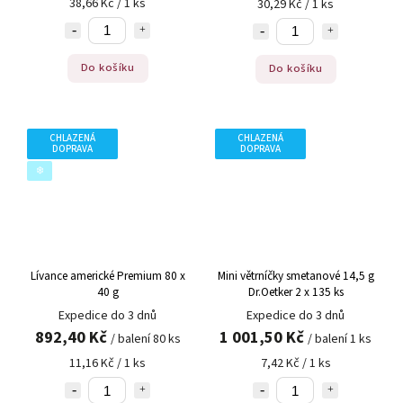
38,66 Kč / 1 ks
30,29 Kč / 1 ks
Do košíku
Do košíku
CHLAZENÁ
CHLAZENÁ
DOPRAVA
DOPRAVA
❄️
Lívance americké Premium 80 x
Mini větrníčky smetanové 14,5 g
40 g
Dr.Oetker 2 x 135 ks
Expedice do 3 dnů
Expedice do 3 dnů
892,40 Kč
1 001,50 Kč
/ balení 80 ks
/ balení 1 ks
11,16 Kč / 1 ks
7,42 Kč / 1 ks