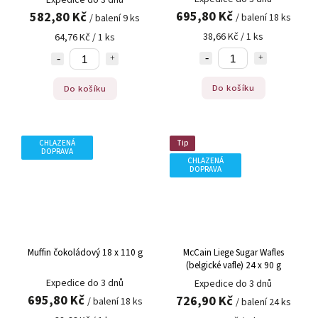
Expedice do 3 dnů
695,80 Kč
582,80 Kč
/ balení 18 ks
/ balení 9 ks
38,66 Kč / 1 ks
64,76 Kč / 1 ks
Do košíku
Do košíku
CHLAZENÁ
Tip
DOPRAVA
CHLAZENÁ
DOPRAVA
Muffin čokoládový 18 x 110 g
McCain Liege Sugar Wafles
(belgické vafle) 24 x 90 g
Expedice do 3 dnů
Expedice do 3 dnů
695,80 Kč
726,90 Kč
/ balení 18 ks
/ balení 24 ks