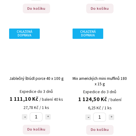
Do košíku
Do košíku
CHLAZENÁ
CHLAZENÁ
DOPRAVA
DOPRAVA
Jablečný štrúdl porce 40 x 100 g
Mix amerických mini muffinů 180
x 15 g
Expedice do 3 dnů
Expedice do 3 dnů
1 111,10 Kč
1 124,50 Kč
/ balení 40 ks
/ balení
27,78 Kč / 1 ks
6,25 Kč / 1 ks
Do košíku
Do košíku