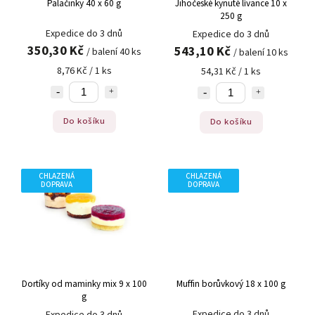
Palačinky 40 x 60 g
Jihočeské kynuté lívance 10 x
250 g
Expedice do 3 dnů
Expedice do 3 dnů
350,30 Kč
543,10 Kč
/ balení 40 ks
/ balení 10 ks
8,76 Kč / 1 ks
54,31 Kč / 1 ks
Do košíku
Do košíku
CHLAZENÁ
CHLAZENÁ
DOPRAVA
DOPRAVA
Dortíky od maminky mix 9 x 100
Muffin borůvkový 18 x 100 g
g
Expedice do 3 dnů