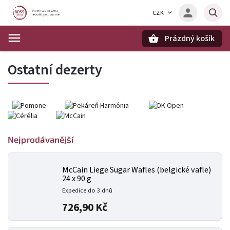
CZK
Prázdný košík
Hledat
Ostatní dezerty
Nejprodávanější
McCain Liege Sugar Wafles (belgické vafle)
24 x 90 g
Expedice do 3 dnů
726,90 Kč