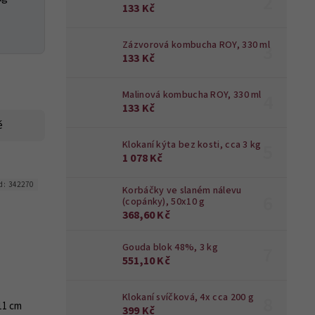
133 Kč
Zázvorová kombucha ROY, 330 ml
133 Kč
Malinová kombucha ROY, 330 ml
133 Kč
ě
Klokaní kýta bez kosti, cca 3 kg
1 078 Kč
d:
342270
Korbáčky ve slaném nálevu
(copánky), 50x10 g
368,60 Kč
Gouda blok 48%, 3 kg
551,10 Kč
Klokaní svíčková, 4x cca 200 g
11 cm
399 Kč