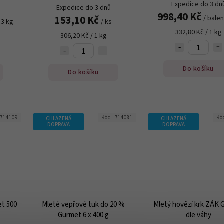
Expedice do 3 dn
Expedice do 3 dnů
998,40 Kč
153,10 Kč
/ balen
 3 kg
/ ks
332,80 Kč / 1 kg
306,20 Kč / 1 kg
Do košíku
Do košíku
714109
Kód:
714081
Kó
CHLAZENÁ
CHLAZENÁ
DOPRAVA
DOPRAVA
t 500
Mleté vepřové tuk do 20 %
Mletý hovězí krk ZÁK 
Gurmet 6 x 400 g
dle váhy