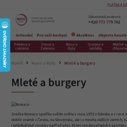
PLATBA A D
Zákaznická podpora:
+420 773 779 781
Grilování
Pro vaši kuchyni
Objevte kouzlo
AkceBoss
Pekárna a
Ovoce a
Maso a
Uzeniny a
Mléčné a
cukrárna
Zelenina
Ryby
lahůdky
chlazené
Domů
Maso a Ryby
Mleté a burgery
/
/
Mleté a burgery
Značka Nowaco spatřila světlo světa v roce 1972 v Dánsku a v roce 
dobře známé v Česku, na Slovensku, ale i v mnoha dalších zemích, ka
i lahůdkářské výrobky patří již přes 30 let neodmyslitelně k jistotám