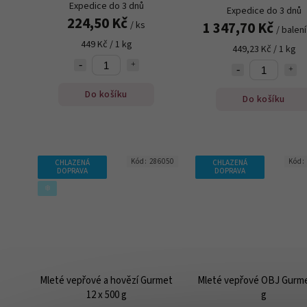
Expedice do 3 dnů
Expedice do 3 dnů
224,50 Kč
1 347,70 Kč
/ ks
/ balení
449 Kč / 1 kg
449,23 Kč / 1 kg
Do košíku
Do košíku
Kód:
286050
Kód:
CHLAZENÁ
CHLAZENÁ
DOPRAVA
DOPRAVA
❄️
Mleté vepřové a hovězí Gurmet
Mleté vepřové OBJ Gurme
12 x 500 g
g