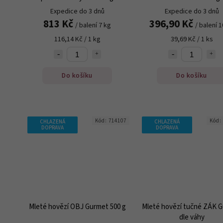
Expedice do 3 dnů
Expedice do 3 dnů
813 Kč
396,90 Kč
/ balení 7 kg
/ balení 1
116,14 Kč / 1 kg
39,69 Kč / 1 ks
Do košíku
Do košíku
Kód:
714107
Kód:
CHLAZENÁ
CHLAZENÁ
DOPRAVA
DOPRAVA
Mleté hovězí OBJ Gurmet 500 g
Mleté hovězí tučné ZÁK 
dle váhy