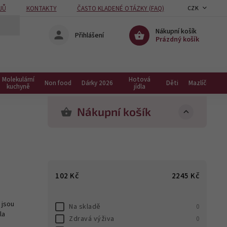
JŮ
KONTAKTY
ČASTO KLADENÉ OTÁZKY (FAQ)
CZK
Nákupní košík
Přihlášení
Prázdný košík
Molekulární
Hotová
Non food
Dárky 2026
Děti
Mazlíčci
kuchyně
jídla
Nákupní košík
102
Kč
2245
Kč
 jsou
Na skladě
0
la
Zdravá výživa
0