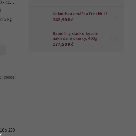
 x cca
ů
Holandská omáčka Frischli 1 l
242,90 Kč
ní 5 kg
Babiččiny sladko-kyselé
nakládané okurky, 400g
177,50 Kč
d:
286058
16 x 250