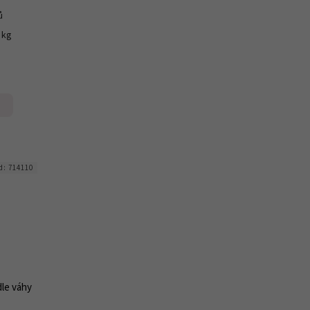
ů
3 kg
d:
714110
le váhy