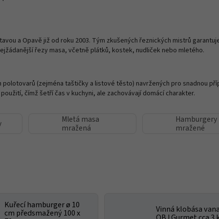
avou a Opavě již od roku 2003. Tým zkušených řeznických mistrů garantuje
ejžádanější řezy masa, včetně plátků, kostek, nudliček nebo mletého.
polotovarů (zejména taštičky a listové těsto) navržených pro snadnou pří
 použití, čímž šetří čas v kuchyni, ale zachovávají domácí charakter.
Mletá masa
Hamburgery
y
mražená
mražené
Kuřecí hamburger ø 10
Vinná klobása van
cm předsmažený 100 x
OBJ Gurmet cca 3 