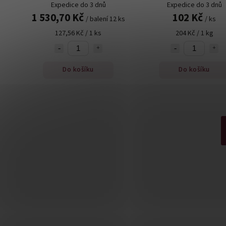
Expedice do 3 dnů
Expedice do 3 dnů
1 530,70 Kč
102 Kč
/ balení 12 ks
/ ks
127,56 Kč / 1 ks
204 Kč / 1 kg
Do košíku
Do košíku