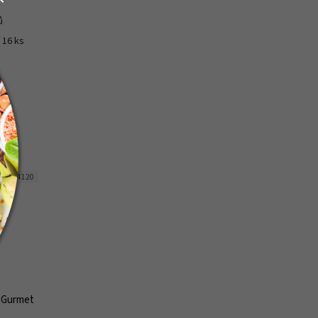
ů
í 16 ks
d:
714120
 Gurmet