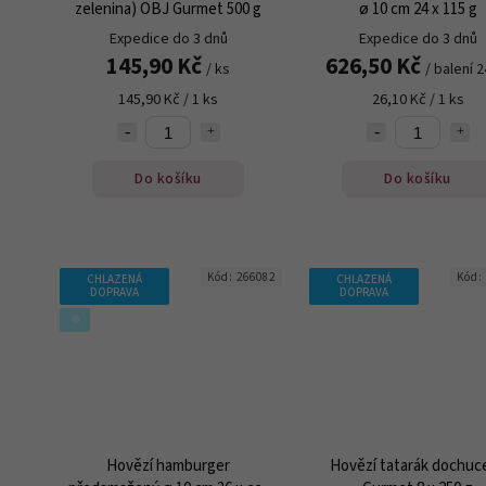
zelenina) OBJ Gurmet 500 g
ø 10 cm 24 x 115 g
Expedice do 3 dnů
Expedice do 3 dnů
145,90 Kč
626,50 Kč
/ ks
/ balení 2
145,90 Kč / 1 ks
26,10 Kč / 1 ks
Do košíku
Do košíku
Kód:
266082
Kód:
CHLAZENÁ
CHLAZENÁ
DOPRAVA
DOPRAVA
❄️
Hovězí hamburger
Hovězí tatarák dochuc