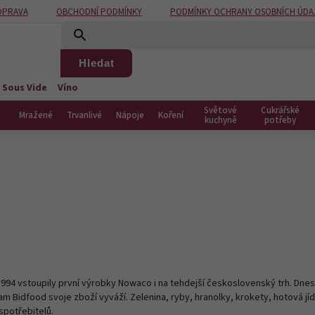
OPRAVA
OBCHODNÍ PODMÍNKY
PODMÍNKY OCHRANY OSOBNÍCH ÚDA
Hledat
 Sous Vide
Víno
Světové
Cukrářské
Mražené
Trvanlivé
Nápoje
Koření
kuchyně
potřeby
1994 vstoupily první výrobky Nowaco i na tehdejší československý trh. Dnes
m Bidfood svoje zboží vyváží. Zelenina, ryby, hranolky, krokety, hotová jíd
 spotřebitelů.