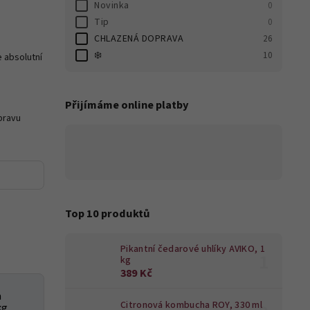
Novinka
0
Tip
0
CHLAZENÁ DOPRAVA
26
❄️
10
 absolutní
Přijímáme online platby
pravu
Top 10 produktů
Pikantní čedarové uhlíky AVIKO, 1
kg
389 Kč
a
Citronová kombucha ROY, 330 ml
kg