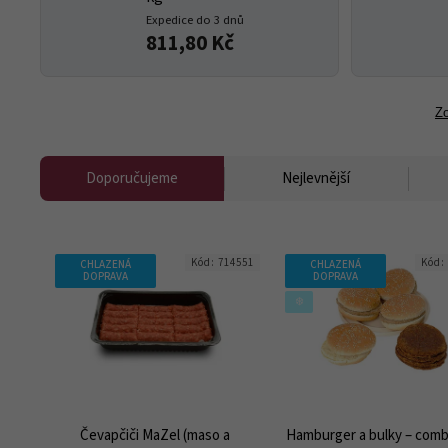
Expedice do 3 dnů
811,80 Kč
Zo
Doporučujeme
Nejlevnější
Kód:
714551
Kód:
CHLAZENÁ
CHLAZENÁ
DOPRAVA
DOPRAVA
❄️
Čevapčiči MaZel (maso a
Hamburger a bulky – comb