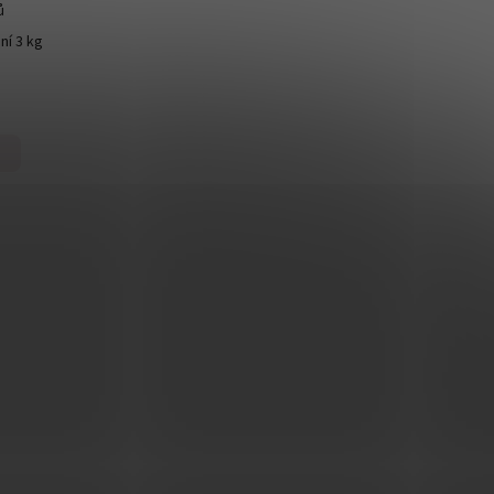
ů
ní 3 kg