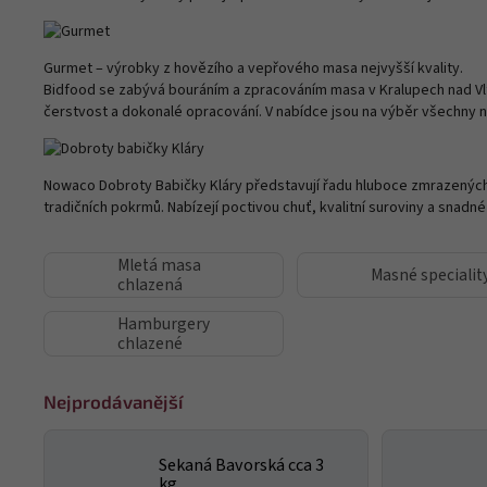
Gurmet – výrobky z hovězího a vepřového masa nejvyšší kvality.
Bidfood se zabývá bouráním a zpracováním masa v Kralupech nad Vlt
čerstvost a dokonalé opracování. V nabídce jsou na výběr všechny n
Nowaco Dobroty Babičky Kláry představují řadu hluboce zmrazených 
tradičních pokrmů. Nabízejí poctivou chuť, kvalitní suroviny a snadné
Mletá masa
Masné specialit
chlazená
Hamburgery
chlazené
Nejprodávanější
Sekaná Bavorská cca 3
kg