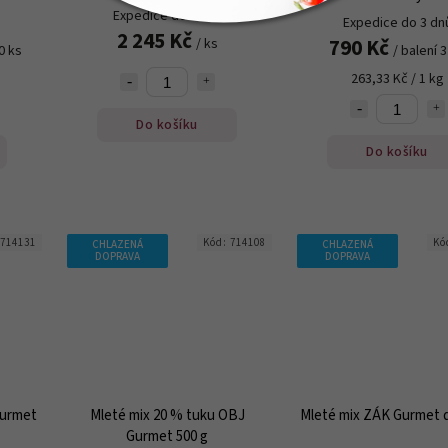
Expedice do 3 dnů
Expedice do 3 dn
2 245 Kč
790 Kč
/ ks
0 ks
/ balení 
263,33 Kč / 1 kg
Do košíku
Do košíku
714131
Kód:
714108
Kó
CHLAZENÁ
CHLAZENÁ
DOPRAVA
DOPRAVA
Gurmet
Mleté mix 20 % tuku OBJ
Mleté mix ZÁK Gurmet d
Gurmet 500 g