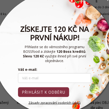
Gurmet 250 g
g
Expedice do 3 dnů
Expedice do 3 dn
185,70 Kč
718,70 Kč
 8 ks
/ ks
/ balen
44,92 Kč / 1 ks
ZÍSKEJTE 120 KČ NA
Do košíku
PRVNÍ NÁKUP!
Do košíku
Přihlaste se do věrnostního programu
BOSSfood a získejte
120 Boss kreditů
.
Slevu 120 Kč
využijte ihned při své první
objednávce.
232036
Kód:
230501
Kó
CHLAZENÁ
CHLAZENÁ
DOPRAVA
DOPRAVA
Váš e-mail:
❄️
PŘIHLÁSIT K ODBĚRU
mažený
Kuřecí roláda Nowaco 10 x 750 g
Mletá vepřová plec OBJ
Zásady zpracování osobních údajů
dle váhy