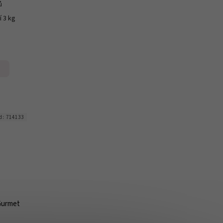
ů
í 3 kg
d:
714133
Gurmet