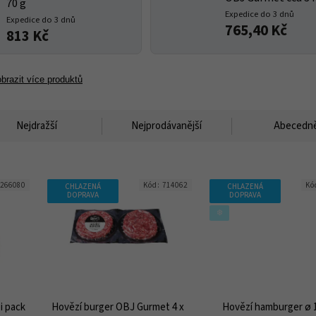
70 g
Expedice do 3 dnů
Expedice do 3 dnů
765,40 Kč
813 Kč
brazit více produktů
Nejdražší
Nejprodávanější
Abecedn
266080
Kód:
714062
Kó
CHLAZENÁ
CHLAZENÁ
DOPRAVA
DOPRAVA
❄️
i pack
Hovězí burger OBJ Gurmet 4 x
Hovězí hamburger ø 