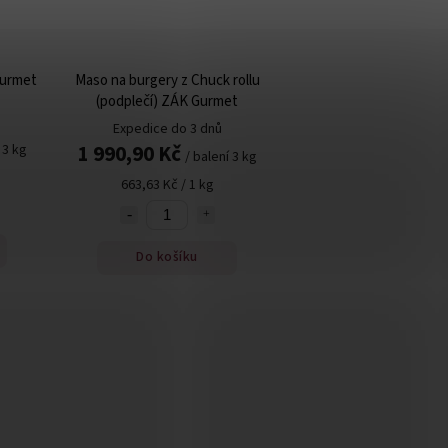
Gurmet
Maso na burgery z Chuck rollu
(podplečí) ZÁK Gurmet
Expedice do 3 dnů
1 990,90 Kč
 3 kg
/ balení 3 kg
663,63 Kč / 1 kg
Do košíku