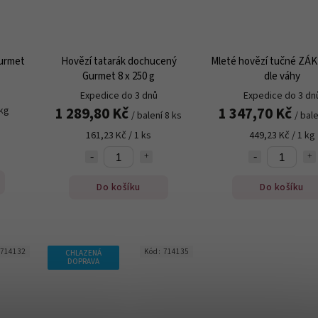
Gurmet
Hovězí tatarák dochucený
Mleté hovězí tučné ZÁ
Gurmet 8 x 250 g
dle váhy
Expedice do 3 dnů
Expedice do 3 dn
1 289,80 Kč
1 347,70 Kč
 kg
/ balení 8 ks
/ bale
161,23 Kč / 1 ks
449,23 Kč / 1 kg
Do košíku
Do košíku
714132
Kód:
714135
CHLAZENÁ
DOPRAVA