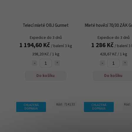
Telecí mleté OBJ Gurmet
Mleté hovězí 70/30 ZÁK 
Expedice do 3 dnů
Expedice do 3 dnů
1 194,60 Kč
1 286 Kč
/ balení 3 kg
/ balení 3
398,20 Kč / 1 kg
428,67 Kč / 1 kg
Do košíku
Do košíku
Kód:
714133
Kód:
CHLAZENÁ
CHLAZENÁ
DOPRAVA
DOPRAVA