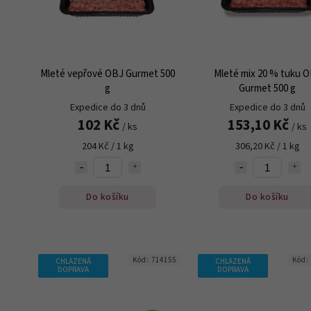
Mleté vepřové OBJ Gurmet 500
Mleté mix 20 % tuku 
g
Gurmet 500 g
Expedice do 3 dnů
Expedice do 3 dnů
102 Kč
153,10 Kč
/ ks
/ ks
204 Kč / 1 kg
306,20 Kč / 1 kg
Do košíku
Do košíku
Kód:
714155
Kód:
CHLAZENÁ
CHLAZENÁ
DOPRAVA
DOPRAVA