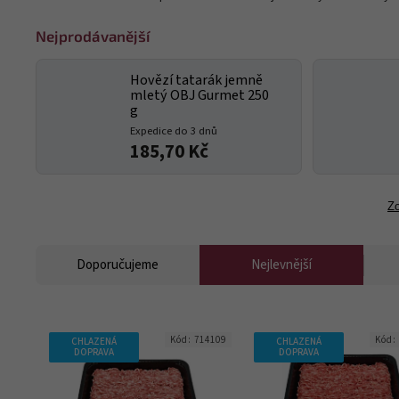
Nejprodávanější
Hovězí tatarák jemně
mletý OBJ Gurmet 250
g
Expedice do 3 dnů
185,70 Kč
Zo
Doporučujeme
Nejlevnější
Kód:
714109
Kód:
CHLAZENÁ
CHLAZENÁ
DOPRAVA
DOPRAVA