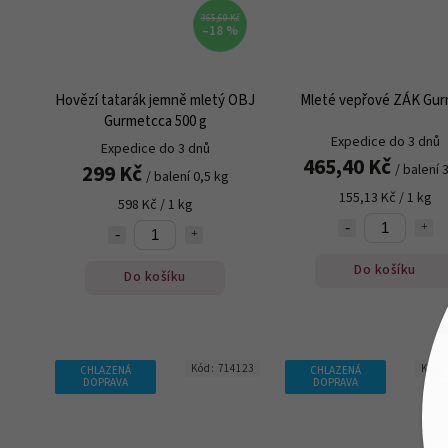
365,60 Kč
–18 %
Hovězí tatarák jemně mletý OBJ
Mleté vepřové ZÁK Gu
Gurmetcca 500 g
Expedice do 3 dnů
Expedice do 3 dnů
465,40 Kč
299 Kč
/ balení 
/ balení 0,5 kg
155,13 Kč / 1 kg
598 Kč / 1 kg
Do košíku
Do košíku
Kód:
714123
Kód:
CHLAZENÁ
CHLAZENÁ
DOPRAVA
DOPRAVA