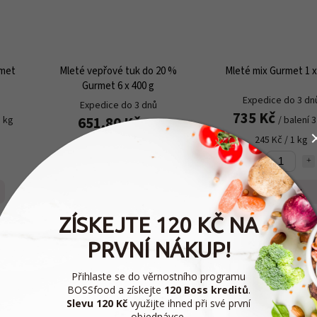
rmet
Mleté vepřové tuk do 20 %
Mleté mix Gurmet 1 x
Gurmet 6 x 400 g
Expedice do 3 dn
Expedice do 3 dnů
735 Kč
651,80 Kč
3 kg
/ balení 
/ ks
245 Kč / 1 kg
108,63 Kč / 1 ks
Do košíku
Do košíku
ZÍSKEJTE 120 KČ NA
PRVNÍ NÁKUP!
714120
Kód:
714124
Kó
CHLAZENÁ
CHLAZENÁ
DOPRAVA
DOPRAVA
Přihlaste se do věrnostního programu
BOSSfood a získejte
120 Boss kreditů
.
Slevu 120 Kč
využijte ihned při své první
objednávce.