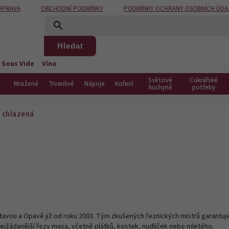
OPRAVA
OBCHODNÍ PODMÍNKY
PODMÍNKY OCHRANY OSOBNÍCH ÚDA
Hledat
 Sous Vide
Víno
Světové
Cukrářské
Mražené
Trvanlivé
Nápoje
Koření
kuchyně
potřeby
 chlazená
avou a Opavě již od roku 2003. Tým zkušených řeznických mistrů garantuje
ejžádanější řezy masa, včetně plátků, kostek, nudliček nebo mletého.