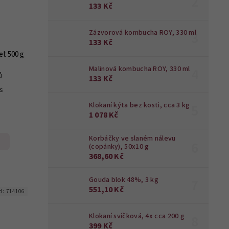
133 Kč
Zázvorová kombucha ROY, 330 ml
133 Kč
t 500 g
Malinová kombucha ROY, 330 ml
ů
133 Kč
ks
Klokaní kýta bez kosti, cca 3 kg
1 078 Kč
Korbáčky ve slaném nálevu
(copánky), 50x10 g
368,60 Kč
Gouda blok 48%, 3 kg
551,10 Kč
d:
714106
Klokaní svíčková, 4x cca 200 g
399 Kč