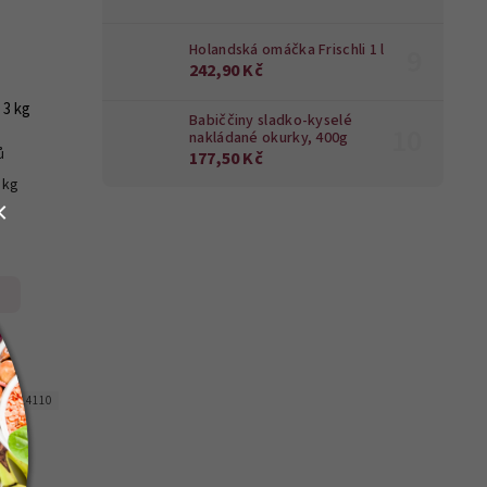
Holandská omáčka Frischli 1 l
242,90 Kč
 3 kg
Babiččiny sladko-kyselé
nakládané okurky, 400g
ů
177,50 Kč
3 kg
d:
714110