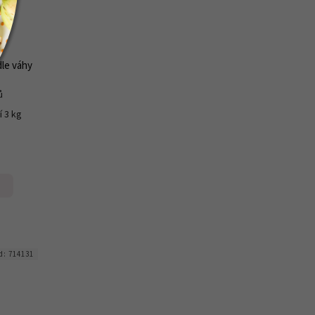
le váhy
ů
í 3 kg
d:
714131