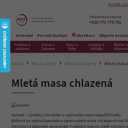
PLATBA A D
Zákaznická podpora:
+420 773 779 781
Grilování
Pro vaši kuchyni
Objevte kouzlo
AkceBoss
Pekárna a
Ovoce a
Maso a
Uzeniny a
Mléčné a
cukrárna
Zelenina
Ryby
lahůdky
chlazené
Domů
Maso a Ryby
Mleté a burgery
Mletá masa
/
/
/
Mletá masa chlazená
Gurmet – výrobky z hovězího a vepřového masa nejvyšší kvality.
Bidfood se zabývá bouráním a zpracováním masa v Kralupech nad Vlt
čerstvost a dokonalé opracování. V nabídce jsou na výběr všechny n