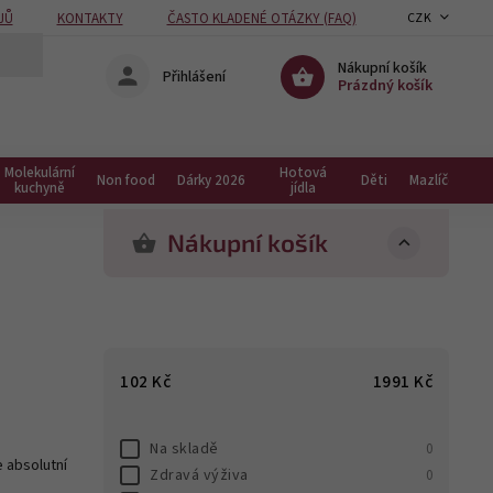
JŮ
KONTAKTY
ČASTO KLADENÉ OTÁZKY (FAQ)
CZK
Nákupní košík
Přihlášení
Prázdný košík
Molekulární
Hotová
Non food
Dárky 2026
Děti
Mazlíčci
kuchyně
jídla
Nákupní košík
102
Kč
1991
Kč
Na skladě
0
 absolutní
Zdravá výživa
0