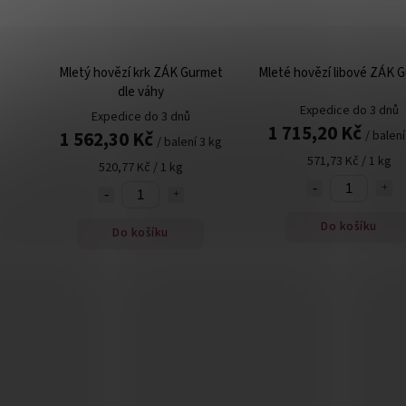
Mletý hovězí krk ZÁK Gurmet
Mleté hovězí libové ZÁK 
dle váhy
Expedice do 3 dnů
Expedice do 3 dnů
1 715,20 Kč
1 562,30 Kč
/ balení
/ balení 3 kg
571,73 Kč / 1 kg
520,77 Kč / 1 kg
Do košíku
Do košíku