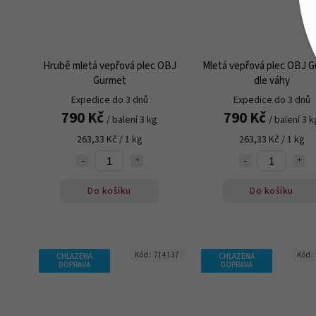
Hrubě mletá vepřová plec OBJ
Mletá vepřová plec OBJ 
Gurmet
dle váhy
Expedice do 3 dnů
Expedice do 3 dnů
790 Kč
790 Kč
/ balení 3 kg
/ balení 3 k
263,33 Kč / 1 kg
263,33 Kč / 1 kg
Do košíku
Do košíku
Kód:
714137
Kód:
CHLAZENÁ
CHLAZENÁ
DOPRAVA
DOPRAVA