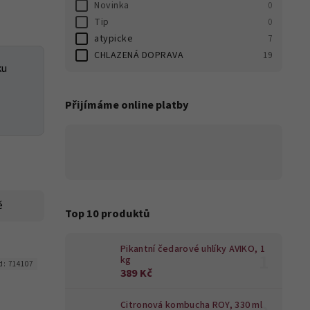
Novinka
0
Tip
0
atypicke
7
CHLAZENÁ DOPRAVA
19
ku
Přijímáme online platby
ě
Top 10 produktů
Pikantní čedarové uhlíky AVIKO, 1
kg
d:
714107
389 Kč
Citronová kombucha ROY, 330 ml