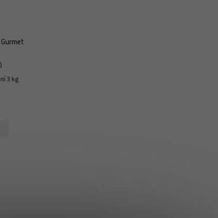
K Gurmet
ů
ní 3 kg