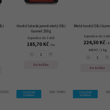
OBJ
Hovězí tatarák jemně mletý OBJ
Mleté hovězí OBJ Gurme
Gurmet 250 g
Expedice do 3 dn
Expedice do 3 dnů
224,50 Kč
185,70 Kč
/ 
/ ks
449 Kč / 1 kg
Do košíku
Do košíku
714121
Kód:
714081
Kó
CHLAZENÁ
CHLAZENÁ
DOPRAVA
DOPRAVA