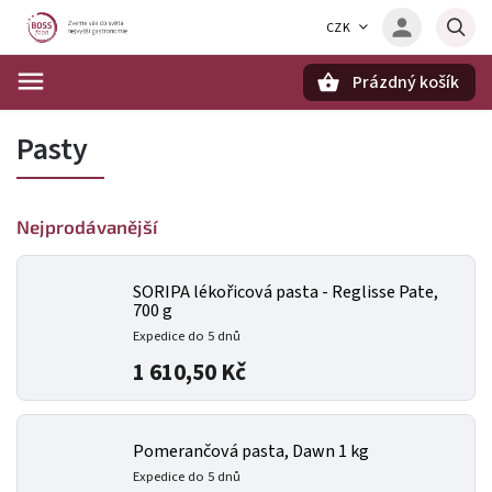
CZK
Prázdný košík
Hledat
Pasty
Nejprodávanější
SORIPA lékořicová pasta - Reglisse Pate,
700 g
Expedice do 5 dnů
1 610,50 Kč
Pomerančová pasta, Dawn 1 kg
Expedice do 5 dnů