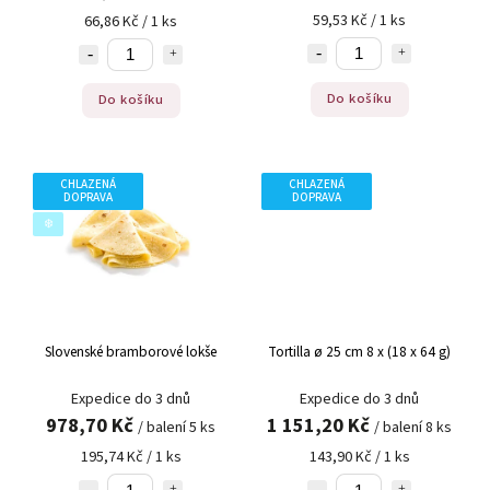
59,53 Kč / 1 ks
66,86 Kč / 1 ks
Do košíku
Do košíku
CHLAZENÁ
CHLAZENÁ
DOPRAVA
DOPRAVA
❄️
Slovenské bramborové lokše
Tortilla ø 25 cm 8 x (18 x 64 g)
Expedice do 3 dnů
Expedice do 3 dnů
978,70 Kč
1 151,20 Kč
/ balení 5 ks
/ balení 8 ks
195,74 Kč / 1 ks
143,90 Kč / 1 ks