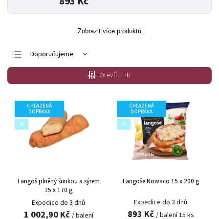
893 Kč
Zobrazit více produktů
Doporučujeme
Nejlevnější
Otevřít filtr
Nejdražší
Nejprodávanější
CHLAZENÁ
CHLAZENÁ
DOPRAVA
DOPRAVA
Abecedně
❄️
❄️
Langoš plněný šunkou a sýrem
Langoše Nowaco 15 x 200 g
15 x 170 g
Expedice do 3 dnů
Expedice do 3 dnů
893 Kč
1 002,90 Kč
/ balení 15 ks
/ balení