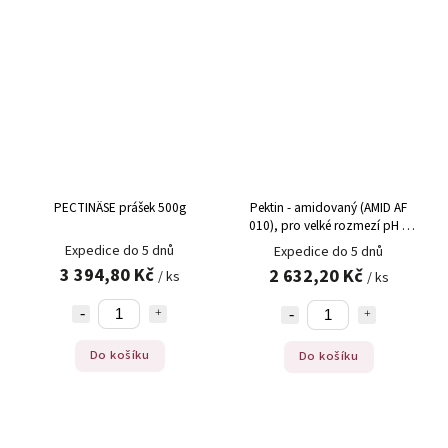
PECTINÄSE prášek 500g
Pektin - amidovaný (AMID AF
010), pro velké rozmezí pH +
snížený obsah cukru, 1 kg
Expedice do 5 dnů
Expedice do 5 dnů
3 394,80 Kč
2 632,20 Kč
/ ks
/ ks
Do košíku
Do košíku