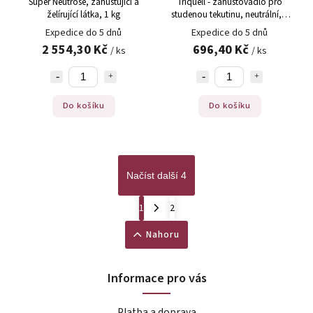
Super Neutrose, zahušťující a
Triquell - zahušťovadlo pro
želírující látka, 1 kg
studenou tekutinu, neutrální, v
prášku, 1 kg
Expedice do 5 dnů
Expedice do 5 dnů
2 554,30 Kč
696,40 Kč
/ ks
/ ks
Do košíku
Do košíku
Načíst další 4
1
2
Nahoru
Informace pro vás
Platba a doprava