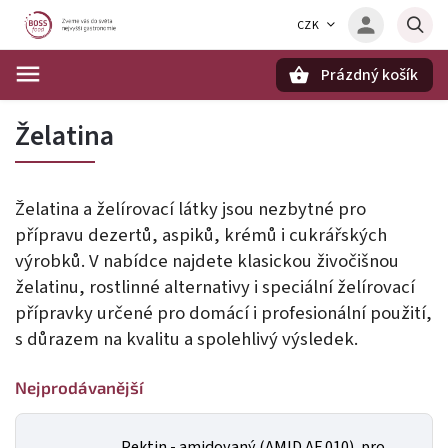
CZK
Prázdný košík
Hledat
Želatina
Želatina a želírovací látky jsou nezbytné pro
přípravu dezertů, aspiků, krémů i cukrářských
výrobků. V nabídce najdete klasickou živočišnou
želatinu, rostlinné alternativy i speciální želírovací
přípravky určené pro domácí i profesionální použití,
s důrazem na kvalitu a spolehlivý výsledek.
Nejprodávanější
Pektin - amidovaný (AMID AF 010), pro