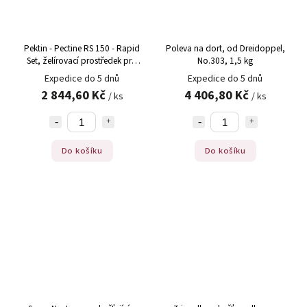
Pektin - Pectine RS 150 - Rapid
Poleva na dort, od Dreidoppel,
Set, želírovací prostředek pro
No.303, 1,5 kg
džemy/marmelády, 1 kg
Expedice do 5 dnů
Expedice do 5 dnů
2 844,60 Kč
4 406,80 Kč
/ ks
/ ks
Do košíku
Do košíku