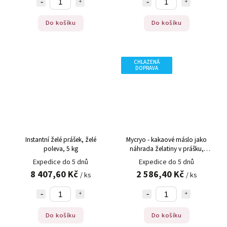
Do košíku
Do košíku
CHLAZENÁ
DOPRAVA
Instantní želé prášek, želé
Mycryo - kakaové máslo jako
poleva, 5 kg
náhrada želatiny v prášku,
práškované, 600 g
Expedice do 5 dnů
Expedice do 5 dnů
8 407,60 Kč
2 586,40 Kč
/ ks
/ ks
Do košíku
Do košíku