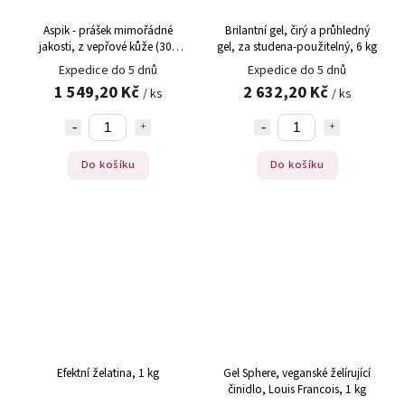
Aspik - prášek mimořádné
Brilantní gel, čirý a průhledný
jakosti, z vepřové kůže (300
gel, za studena-použitelný, 6 kg
Bloom), 1 kg
Expedice do 5 dnů
Expedice do 5 dnů
1 549,20 Kč
2 632,20 Kč
/ ks
/ ks
Do košíku
Do košíku
Efektní želatina, 1 kg
Gel Sphere, veganské želírující
činidlo, Louis Francois, 1 kg