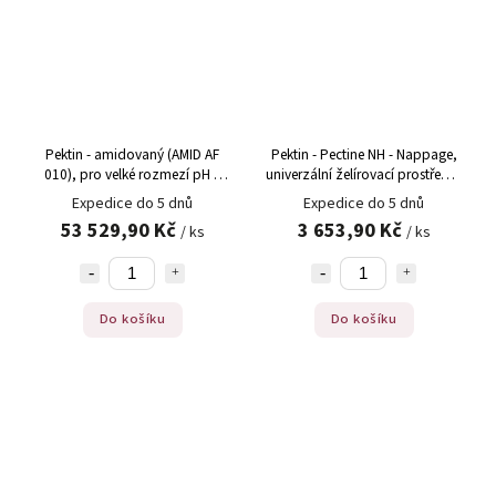
Pektin - amidovaný (AMID AF
Pektin - Pectine NH - Nappage,
010), pro velké rozmezí pH +
univerzální želírovací prostředek
snížený obsah cukru, 25 kg
s ovocnou dužinou, i na
Expedice do 5 dnů
Expedice do 5 dnů
polevu, 1 kg
53 529,90 Kč
3 653,90 Kč
/ ks
/ ks
Do košíku
Do košíku