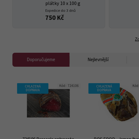
plátky 10 x 100 g
Expedice do 3 dnů
750 Kč
Zo
Doporučujeme
Nejlevnější
Kód:
724106
Kód
CHLAZENÁ
CHLAZENÁ
DOPRAVA
DOPRAVA