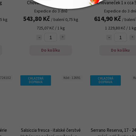
kg
Chovaneček 1 x cca 750 g
Chovaneček 1 x cca 
Expedice do 3 dnů
Expedice do 3 dn
543,80 Kč
614,90 Kč
,5 kg
/ balení 0,75 kg
/ balení
725,07 Kč / 1 kg
1 229,80 Kč / 1 k
Do košíku
Do košíku
724102
Kód:
12691
K
CHLAZENÁ
CHLAZENÁ
DOPRAVA
DOPRAVA
érie
Salsiccia fresca - italské čerstvé
Serrano Reserva, 17 - 2