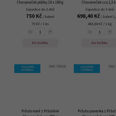
Chovaneček plátky 10 x 100 g
Chovaneček cca 1,5 
Expedice do 3 dnů
Expedice do 3 dnů
750 Kč
698,40 Kč
/ balení
/ balení 1
75 Kč / 1 ks
465,60 Kč / 1 kg
Do košíku
Do košíku
Kód:
724118
Kód:
CHLAZENÁ
CHLAZENÁ
DOPRAVA
DOPRAVA
Pršuto karé z Pršutérie
Pršuto panenka z Pršut