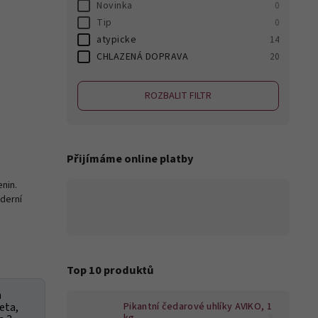
Novinka
0
Tip
0
atypicke
14
CHLAZENÁ DOPRAVA
20
ROZBALIT FILTR
Přijímáme online platby
enin.
oderní
a
Top 10 produktů
n
eta,
Pikantní čedarové uhlíky AVIKO, 1