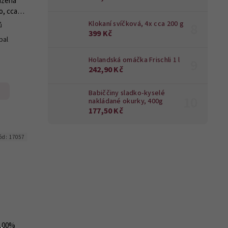
uzená
, cca 2
Klokaní svíčková, 4x cca 200 g
ů
399 Kč
bal
g
Holandská omáčka Frischli 1 l
242,90 Kč
Babiččiny sladko-kyselé
nakládané okurky, 400g
177,50 Kč
ód:
17057
 100%