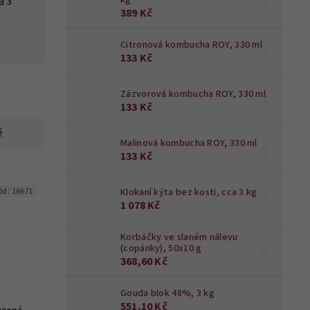
kg
a 3
389 Kč
Citronová kombucha ROY, 330 ml
133 Kč
Zázvorová kombucha ROY, 330 ml
133 Kč
ě
Malinová kombucha ROY, 330 ml
133 Kč
Klokaní kýta bez kosti, cca 3 kg
ód:
16671
1 078 Kč
Korbáčky ve slaném nálevu
(copánky), 50x10 g
368,60 Kč
Gouda blok 48%, 3 kg
551,10 Kč