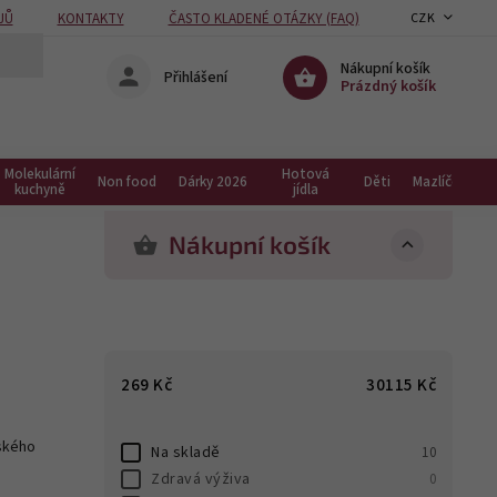
JŮ
KONTAKTY
ČASTO KLADENÉ OTÁZKY (FAQ)
CZK
Nákupní košík
Přihlášení
Prázdný košík
Molekulární
Hotová
Non food
Dárky 2026
Děti
Mazlíčci
kuchyně
jídla
Nákupní košík
269
Kč
30115
Kč
eského
Na skladě
10
Zdravá výživa
0