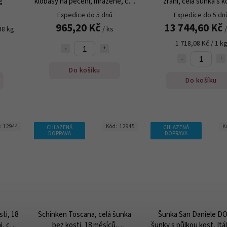
g
klobásy na pečení, mražené, cca
zrání, celá šunka s k
950 g
nejvyšší kvality, cca
Expedice do 5 dnů
Expedice do 5 dn
965,20 Kč
13 744,60 Kč
38 kg
/ ks
1 718,08 Kč / 1 k
Do košíku
Do košíku
:
12944
Kód:
12945
K
CHLAZENÁ
CHLAZENÁ
DOPRAVA
DOPRAVA
ti, 18
Schinken Toscana, celá šunka
Šunka San Daniele DO
i, cca
bez kosti, 18 měsíců,
šunky s půlkou kost, Itál