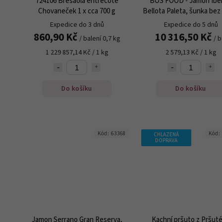
724106 Bresaola entrecote
BOS FOOD - Jamon Iber
Chovaneček 1 x cca 700 g
Bellota Paleta, šunka bez 
cca 3 kg
Expedice do 3 dnů
Expedice do 5 dnů
860,90 Kč
10 316,50 Kč
/ balení 0,7 kg
/ b
1 229 857,14 Kč / 1 kg
2 579,13 Kč / 1 kg
Do košíku
Do košíku
Kód:
63368
Kód:
CHLAZENÁ
DOPRAVA
Jamon Serrano Gran Reserva,
Kachní pršuto z Pršuté