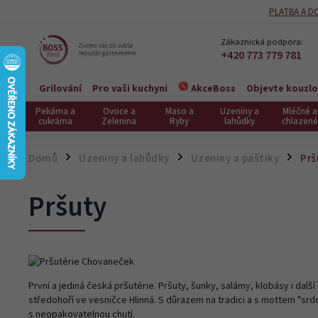
PLATBA A D
Zákaznická podpora:
+420 773 779 781
Grilování
Pro vaši kuchyni
Objevte kouzlo
AkceBoss
Pekárna a
Ovoce a
Maso a
Uzeniny a
Mléčné a
cukrárna
Zelenina
Ryby
lahůdky
chlazené
Domů
Uzeniny a lahůdky
Uzeniny a paštiky
Prš
/
/
/
Pršuty
První a jediná česká pršutérie. Pršuty, šunky, salámy, klobásy i dal
středohoří ve vesničce Hlinná. S důrazem na tradici a s mottem "srd
s neopakovatelnou chutí.