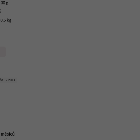
500 g
ů
 0,5 kg
g
ód:
21903
4 měsíců