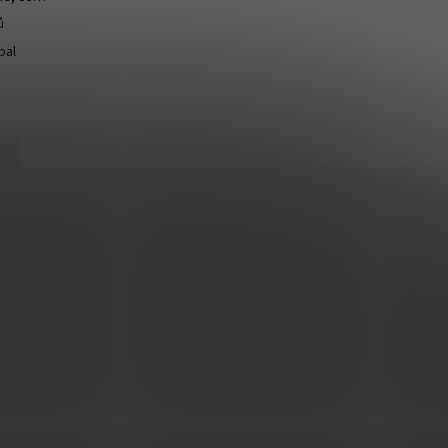
ů
bal
g