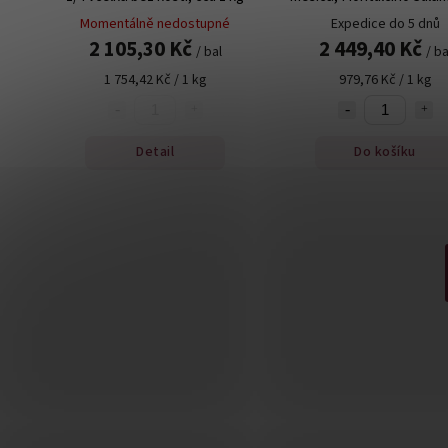
2 kg
Momentálně nedostupné
Expedice do 5 dnů
2 105,30 Kč
2 449,40 Kč
/ bal
/ ba
1 754,42 Kč / 1 kg
979,76 Kč / 1 kg
Detail
Do košíku