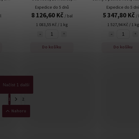
Montalcino Salumi, cca 7 kg
kg
Expedice do 5 dnů
Expedice do 5 dn
8 126,60 Kč
5 347,80 Kč
l
/ bal
/ 
1 083,55 Kč / 1 kg
1 527,94 Kč / 1 k
Do košíku
Do košíku
Načíst 1 další
1
2
Nahoru