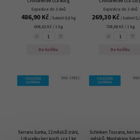
Chovaneček cca 800 g
Chovaneček cca 320 
Expedice do 3 dnů
Expedice do 3 dnů
486,90 Kč
269,30 Kč
/ balení 0,8 kg
/ balení 0,
608,62 Kč / 1 kg
708,68 Kč / 1 kg
Do košíku
Do košíku
Kód:
15912
Kód
CHLAZENÁ
CHLAZENÁ
DOPRAVA
DOPRAVA
Serrano šunka, 12 měsíců zrání,
Schinken Toscana, bez kos
1/4 vcelku bez kosti, cca 1 kg
měsíců, Montalcino Salum