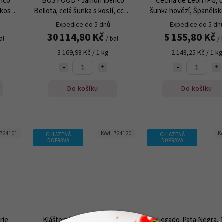
ico
BOS FOOD - Jamon Iberico
Cecina de Leon IPG, 
kosti,
Bellota, celá šunka s kostí, cca 8
šunka hovězí, Španělsko
kg
kg
Expedice do 5 dnů
Expedice do 5 dn
30 114,80 Kč
5 155,80 Kč
al
/ bal
/ 
3 169,98 Kč / 1 kg
2 148,25 Kč / 1 k
Do košíku
Do košíku
724101
Kód:
724120
K
CHLAZENÁ
CHLAZENÁ
DOPRAVA
DOPRAVA
rie
Klášterní pršut bez kůže z
Legado-Pata Negra,