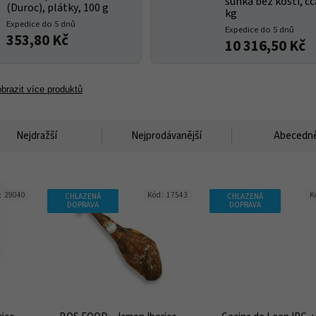
šunka bez kosti, cc
(Duroc), plátky, 100 g
kg
Expedice do 5 dnů
Expedice do 5 dnů
353,80 Kč
10 316,50 Kč
brazit více produktů
Nejdražší
Nejprodávanější
Abecedn
:
29040
Kód:
17543
K
CHLAZENÁ
CHLAZENÁ
DOPRAVA
DOPRAVA