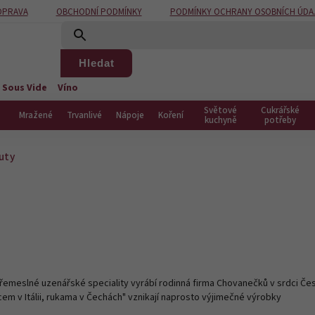
OPRAVA
OBCHODNÍ PODMÍNKY
PODMÍNKY OCHRANY OSOBNÍCH ÚDA
Hledat
 Sous Vide
Víno
Světové
Cukrářské
Mražené
Trvanlivé
Nápoje
Koření
kuchyně
potřeby
uty
ší řemeslné uzenářské speciality vyrábí rodinná firma Chovanečků v srdci Č
cem v Itálii, rukama v Čechách" vznikají naprosto výjimečné výrobky