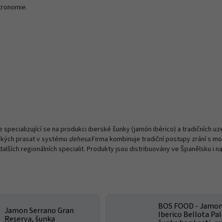
tronomie.
specializující se na produkci iberské šunky (jamón ibérico) a tradičních uz
rských prasat v systému
dehesa
.Firma kombinuje tradiční postupy zrání s m
alších regionálních specialit. Produkty jsou distribuovány ve Španělsku i n
BOS FOOD - Jamo
Jamon Serrano Gran
Iberico Bellota Pal
Reserva, šunka