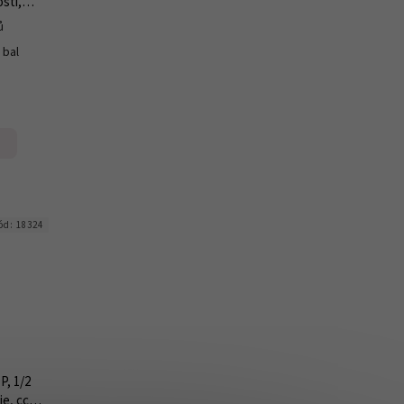
ostí,
 8 kg
ů
/ bal
g
ód:
18324
P, 1/2
ie, cca 3