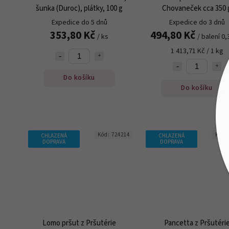
šunka (Duroc), plátky, 100 g
Chovaneček cca 350 
Expedice do 5 dnů
Expedice do 3 dnů
353,80 Kč
494,80 Kč
/ ks
/ balení 0,
1 413,71 Kč / 1 kg
Do košíku
Do košíku
Kód:
724214
Kód:
CHLAZENÁ
CHLAZENÁ
DOPRAVA
DOPRAVA
Lomo pršut z Pršutérie
Pancetta z Pršutéri