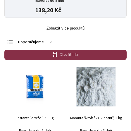
Expedice do 5 dnů
138,20 Kč
Zobrazit více produktů
Doporučujeme
Nejlevnější
Otevřít filtr
Nejdražší
Nejprodávanější
Abecedně
Instantní droždí, 500 g
Maranta škrob "ks. Vincent", 1 kg
Expedice do 5 dnů
Expedice do 5 dnů