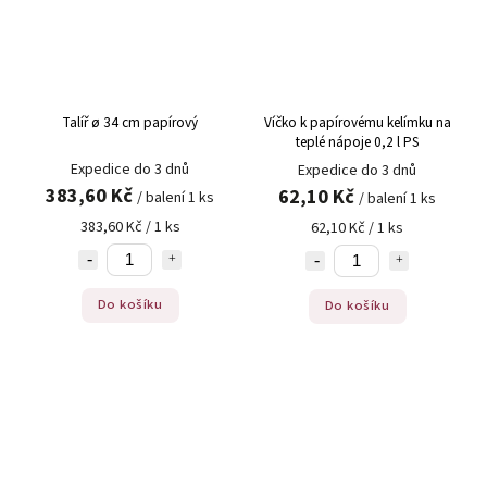
Talíř ø 34 cm papírový
Víčko k papírovému kelímku na
teplé nápoje 0,2 l PS
Expedice do 3 dnů
Expedice do 3 dnů
383,60 Kč
62,10 Kč
/ balení 1 ks
/ balení 1 ks
383,60 Kč / 1 ks
62,10 Kč / 1 ks
Do košíku
Do košíku