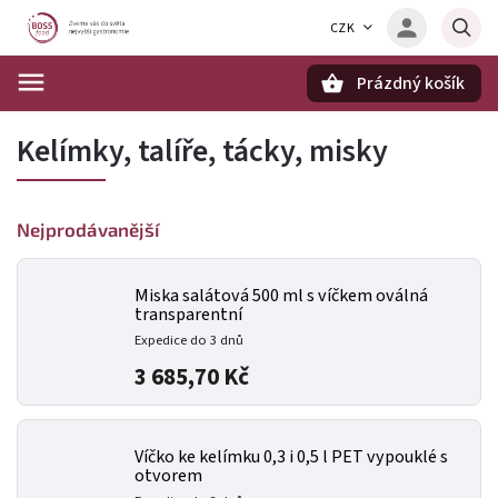
CZK
Prázdný košík
Hledat
Kelímky, talíře, tácky, misky
Nejprodávanější
Miska salátová 500 ml s víčkem oválná
transparentní
Expedice do 3 dnů
3 685,70 Kč
Víčko ke kelímku 0,3 i 0,5 l PET vypouklé s
otvorem