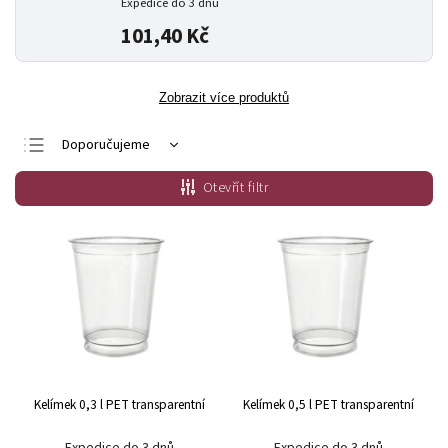
Expedice do 3 dnů
101,40 Kč
Zobrazit více produktů
Doporučujeme
Nejlevnější
Otevřít filtr
Nejdražší
Nejprodávanější
Abecedně
Kelímek 0,3 l PET transparentní
Kelímek 0,5 l PET transparentní
Expedice do 3 dnů
Expedice do 3 dnů