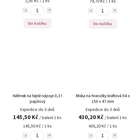
2,91 Kč / 1 ks
79,70 Kč / 1 ks
Do košíku
Do košíku
Kelímek na teplé nápoje 0,3 l
Miska na hranolky kraftová 64 x
papírový
150 x 47 mm
Expedice do 3 dnů
Expedice do 3 dnů
145,50 Kč
430,20 Kč
/ balení 1 ks
/ balení 1 ks
145,50 Kč / 1 ks
430,20 Kč / 1 ks