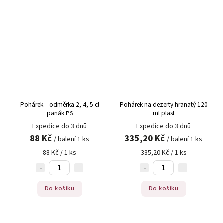
Pohárek – odměrka 2, 4, 5 cl
Pohárek na dezerty hranatý 120
panák PS
ml plast
Expedice do 3 dnů
Expedice do 3 dnů
88 Kč
335,20 Kč
/ balení 1 ks
/ balení 1 ks
88 Kč / 1 ks
335,20 Kč / 1 ks
Do košíku
Do košíku