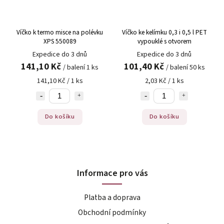
Víčko k termo misce na polévku
Víčko ke kelímku 0,3 i 0,5 l PET
XPS 550089
vypouklé s otvorem
Expedice do 3 dnů
Expedice do 3 dnů
141,10 Kč
101,40 Kč
/ balení 1 ks
/ balení 50 ks
141,10 Kč / 1 ks
2,03 Kč / 1 ks
Do košíku
Do košíku
Informace pro vás
Platba a doprava
Obchodní podmínky