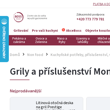
PLATBA A D
Zákaznická podpora:
+420 773 779 781
Grilování
Pro vaši kuchyni
Objevte kouzlo
AkceBoss
Pekárna a
Ovoce a
Maso a
Uzeniny a
Mléčné a
cukrárna
Zelenina
Ryby
lahůdky
chlazené
Domů
Non food
Kuchyňské potřeby, příslušenství,
/
/
Grily a příslušenství Mon
Nejprodávanější
Litinová otočná deska
na gril Prestige