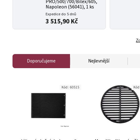
PRO/500/700/Bilex/605,
Napoleon (56041), 1 ks
Expedice do 5 dnů
3 515,90 Kč
Zo
Doporučujeme
Nejlevnější
Kód:
60515
Kód