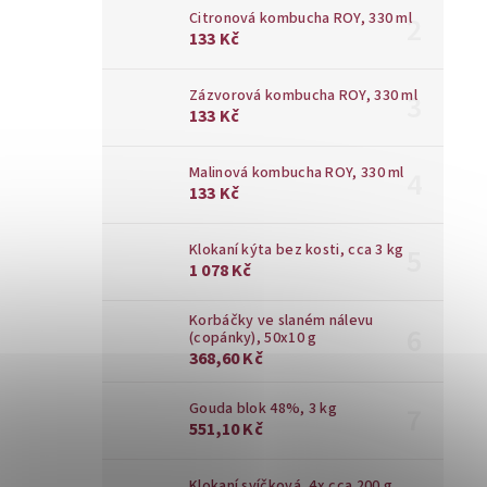
Citronová kombucha ROY, 330 ml
133 Kč
Zázvorová kombucha ROY, 330 ml
133 Kč
Malinová kombucha ROY, 330 ml
133 Kč
Klokaní kýta bez kosti, cca 3 kg
1 078 Kč
Korbáčky ve slaném nálevu
(copánky), 50x10 g
368,60 Kč
Gouda blok 48%, 3 kg
551,10 Kč
Klokaní svíčková, 4x cca 200 g