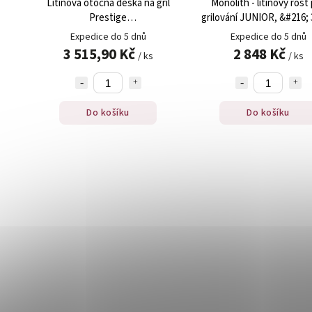
Litinová otočná deska na gril
Monolith - litinový rošt
Prestige
grilování JUNIOR, &#216;
PRO/500/700/Bilex/605,
Expedice do 5 dnů
Expedice do 5 dnů
Napoleon (56041), 1 ks
3 515,90 Kč
2 848 Kč
/ ks
/ ks
Do košíku
Do košíku