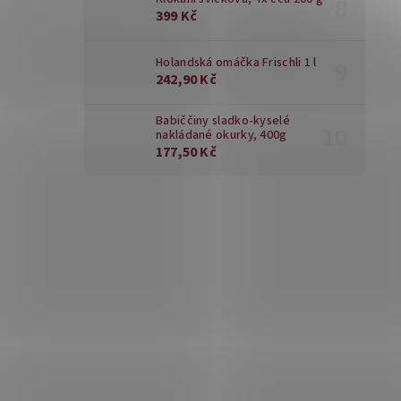
399 Kč
Holandská omáčka Frischli 1 l
242,90 Kč
Babiččiny sladko-kyselé
nakládané okurky, 400g
177,50 Kč