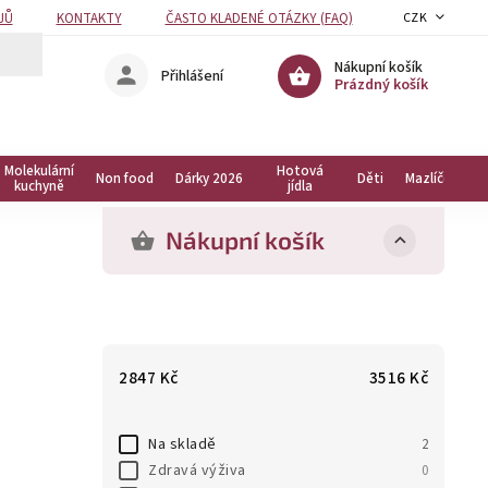
JŮ
KONTAKTY
ČASTO KLADENÉ OTÁZKY (FAQ)
CZK
Nákupní košík
Přihlášení
Prázdný košík
Molekulární
Hotová
Non food
Dárky 2026
Děti
Mazlíčci
kuchyně
jídla
Nákupní košík
2847
Kč
3516
Kč
Na skladě
2
Zdravá výživa
0