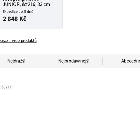
JUNIOR, &#216; 33 cm
Expedice do 5 dnů
2 848 Kč
brazit více produktů
Nejdražší
Nejprodávanější
Abecedn
:
50777