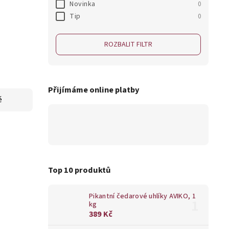
Novinka
0
Tip
0
ROZBALIT FILTR
Přijímáme online platby
ě
Top 10 produktů
Pikantní čedarové uhlíky AVIKO, 1
kg
389 Kč