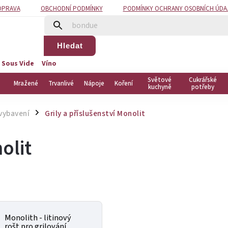
OPRAVA
OBCHODNÍ PODMÍNKY
PODMÍNKY OCHRANY OSOBNÍCH ÚDA
Hledat
 Sous Vide
Víno
Světové
Cukrářské
Mražené
Trvanlivé
Nápoje
Koření
kuchyně
potřeby
 vybavení
Grily a příslušenství Monolit
/
olit
Monolith - litinový
rošt pro grilování