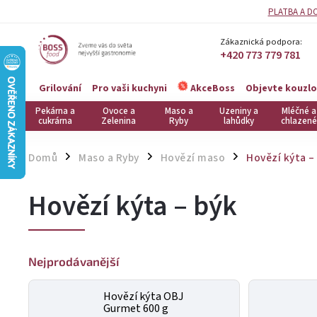
PLATBA A D
Zákaznická podpora:
+420 773 779 781
Grilování
Pro vaši kuchyni
Objevte kouzlo
AkceBoss
Pekárna a
Ovoce a
Maso a
Uzeniny a
Mléčné a
cukrárna
Zelenina
Ryby
lahůdky
chlazené
Domů
Maso a Ryby
Hovězí maso
Hovězí kýta –
/
/
/
Hovězí kýta – býk
Nejprodávanější
Hovězí kýta OBJ
Gurmet 600 g