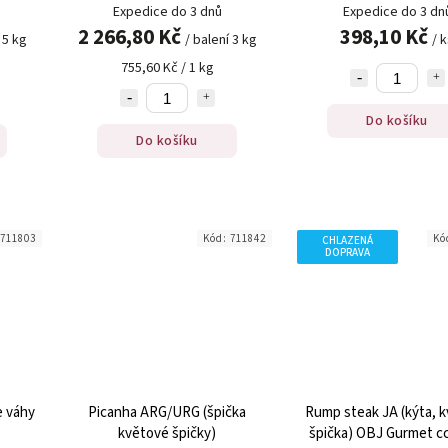
Expedice do 3 dnů
Expedice do 3 dn
2 266,80 Kč
398,10 Kč
 5 kg
/ balení 3 kg
/ 
755,60 Kč / 1 kg
Do košíku
Do košíku
711803
Kód:
711842
Kó
CHLAZENÁ
DOPRAVA
e váhy
Picanha ARG/URG (špička
Rump steak JA (kýta, 
květové špičky)
špička) OBJ Gurmet cc