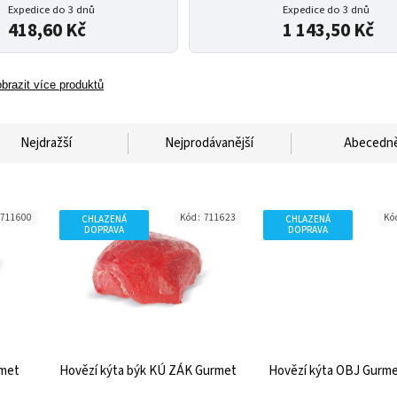
Expedice do 3 dnů
Expedice do 3 dnů
418,60 Kč
1 143,50 Kč
brazit více produktů
Nejdražší
Nejprodávanější
Abecedn
711600
Kód:
711623
Kó
CHLAZENÁ
CHLAZENÁ
DOPRAVA
DOPRAVA
rmet
Hovězí kýta býk KÚ ZÁK Gurmet
Hovězí kýta OBJ Gurme