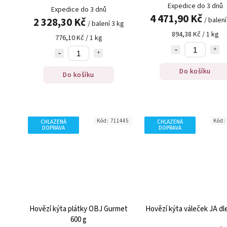
Expedice do 3 dnů
Expedice do 3 dnů
4 471,90 Kč
2 328,30 Kč
/ balení
/ balení 3 kg
894,38 Kč / 1 kg
776,10 Kč / 1 kg
Do košíku
Do košíku
Kód:
711445
Kód:
CHLAZENÁ
CHLAZENÁ
DOPRAVA
DOPRAVA
Hovězí kýta plátky OBJ Gurmet
Hovězí kýta váleček JA dl
600 g