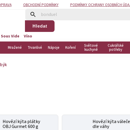
OPRAVA
OBCHODNÍ PODMÍNKY
PODMÍNKY OCHRANY OSOBNÍCH ÚDA
Hledat
 Sous Vide
Víno
Světové
Cukrářské
Mražené
Trvanlivé
Nápoje
Koření
kuchyně
potřeby
 býk
Hovězí kýta plátky
Hovězí kýta váleče
OBJ Gurmet 600 g
dle váhy