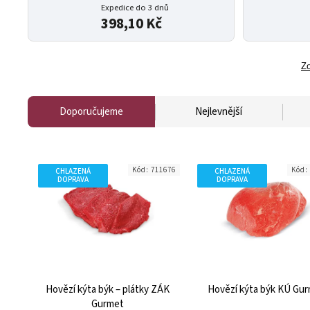
Expedice do 3 dnů
398,10 Kč
Zo
Doporučujeme
Nejlevnější
Kód:
711676
Kód:
CHLAZENÁ
CHLAZENÁ
DOPRAVA
DOPRAVA
Hovězí kýta býk – plátky ZÁK
Hovězí kýta býk KÚ Gu
Gurmet