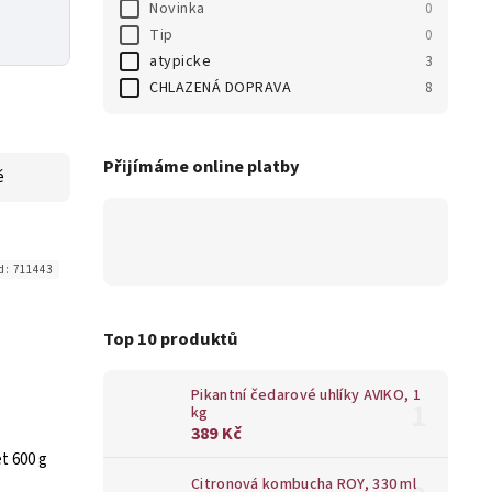
Novinka
0
Tip
0
atypicke
3
CHLAZENÁ DOPRAVA
8
Přijímáme online platby
ě
d:
711443
Top 10 produktů
Pikantní čedarové uhlíky AVIKO, 1
kg
389 Kč
t 600 g
Citronová kombucha ROY, 330 ml