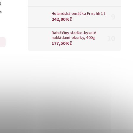
ů
ks
Holandská omáčka Frischli 1 l
242,90 Kč
Babiččiny sladko-kyselé
nakládané okurky, 400g
177,50 Kč