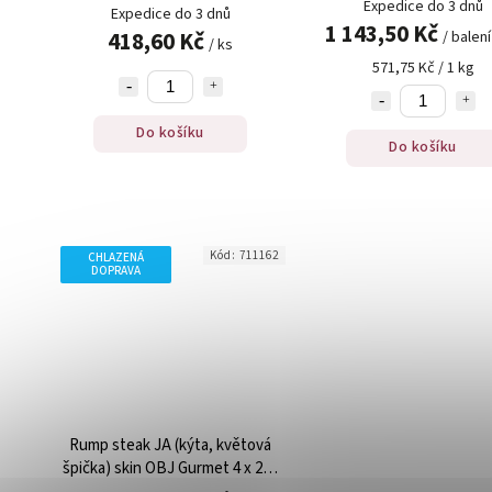
Expedice do 3 dnů
Expedice do 3 dnů
1 143,50 Kč
418,60 Kč
/ balení
/ ks
571,75 Kč / 1 kg
Do košíku
Do košíku
Kód:
711162
CHLAZENÁ
DOPRAVA
Rump steak JA (kýta, květová
špička) skin OBJ Gurmet 4 x 200
g