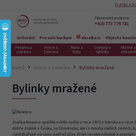
PLATBA A D
Zákaznická podpora:
+420 773 779 781
Grilování
Pro vaši kuchyni
Objevte kouzlo
AkceBoss
Pekárna a
Ovoce a
Maso a
Uzeniny a
Mléčné a
cukrárna
Zelenina
Ryby
lahůdky
chlazené
Domů
Ovoce a Zelenina
Bylinky mražené
/
/
Bylinky mražené
Značka Nowaco spatřila světlo světa v roce 1972 v Dánsku a v roce 
dobře známé v Česku, na Slovensku, ale i v mnoha dalších zemích, ka
i lahůdkářské výrobky patří již přes 30 let neodmyslitelně k jistotám