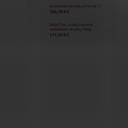
Holandská omáčka Frischli 1 l
242,90 Kč
Babiččiny sladko-kyselé
nakládané okurky, 400g
177,50 Kč