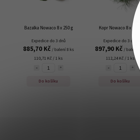
Bazalka Nowaco 8 x 250 g
Kopr Nowaco 8 x 250 
Expedice do 3 dnů
Expedice do 3 dnů
885,70 Kč
897,90 Kč
/ balení 8 ks
/ balení 
110,71 Kč / 1 ks
112,24 Kč / 1 ks
Do košíku
Do košíku