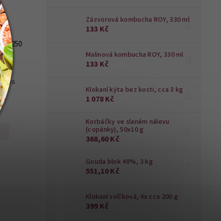
Zázvorová kombucha ROY, 330 ml
133 Kč
8 x 250
Malinová kombucha ROY, 330 ml
133 Kč
ů
í 8 ks
Klokaní kýta bez kosti, cca 3 kg
1 078 Kč
Korbáčky ve slaném nálevu
(copánky), 50x10 g
368,60 Kč
Gouda blok 48%, 3 kg
551,10 Kč
Klokaní svíčková, 4x cca 200 g
399 Kč