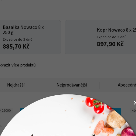
Bazalka Nowaco 8 x
Kopr Nowaco 8 x 2
250 g
Expedice do 3 dnů
Expedice do 3 dnů
897,90 Kč
885,70 Kč
brazit více produktů
Nejdražší
Nejprodávanější
Abecedn
426090
Kód:
426030
Kó
CHLAZENÁ
CHLAZENÁ
DOPRAVA
DOPRAVA