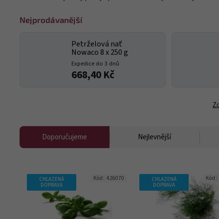
Nejprodávanější
Petrželová nať
Nowaco 8 x 250 g
Expedice do 3 dnů
668,40 Kč
Zo
Doporučujeme
Nejlevnější
Kód:
426070
Kód:
CHLAZENÁ
CHLAZENÁ
DOPRAVA
DOPRAVA