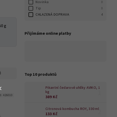
Novinka
0
Tip
0
CHLAZENÁ DOPRAVA
4
50 g
Přijímáme online platby
ě
Top 10 produktů
Pikantní čedarové uhlíky AVIKO, 1
kg
d:
426010
389 Kč
Citronová kombucha ROY, 330 ml
133 Kč