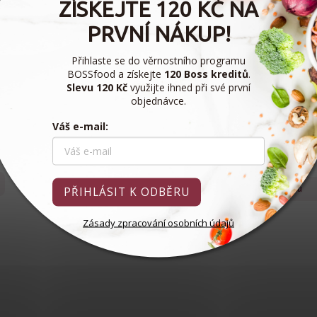
ZÍSKEJTE 120 KČ NA
PRVNÍ NÁKUP!
Přihlaste se do věrnostního programu
g
Pažitka Nowaco 8 x 250 g
Petrželová nať Nowaco 
BOSSfood a získejte
120 Boss kreditů
.
g
Slevu 120 Kč
využijte ihned při své první
Expedice do 3 dnů
Expedice do 3 dn
objednávce.
885,70 Kč
668,40 Kč
8 ks
/ balení 8 ks
/ balen
Váš e-mail:
110,71 Kč / 1 ks
83,55 Kč / 1 ks
Do košíku
Do košíku
PŘIHLÁSIT K ODBĚRU
Zásady zpracování osobních údajů