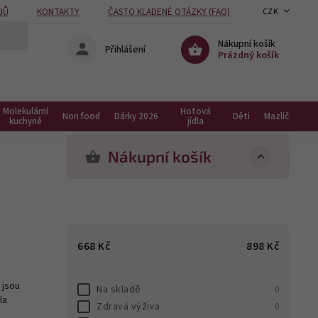
JŮ
KONTAKTY
ČASTO KLADENÉ OTÁZKY (FAQ)
CZK
Nákupní košík
Přihlášení
Prázdný košík
Molekulární
Hotová
Non food
Dárky 2026
Děti
Mazlíčci
kuchyně
jídla
Nákupní košík
668
Kč
898
Kč
 jsou
Na skladě
0
la
Zdravá výživa
0