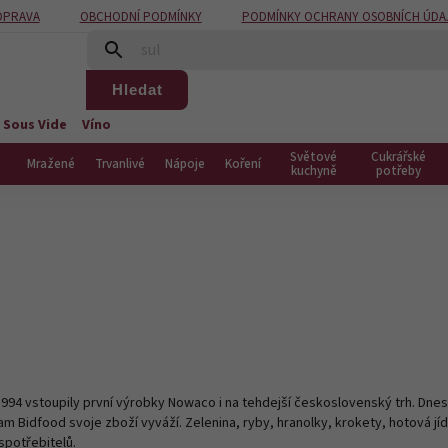
OPRAVA
OBCHODNÍ PODMÍNKY
PODMÍNKY OCHRANY OSOBNÍCH ÚDA
Hledat
 Sous Vide
Víno
Světové
Cukrářské
Mražené
Trvanlivé
Nápoje
Koření
kuchyně
potřeby
1994 vstoupily první výrobky Nowaco i na tehdejší československý trh. Dnes
m Bidfood svoje zboží vyváží. Zelenina, ryby, hranolky, krokety, hotová jíd
 spotřebitelů.