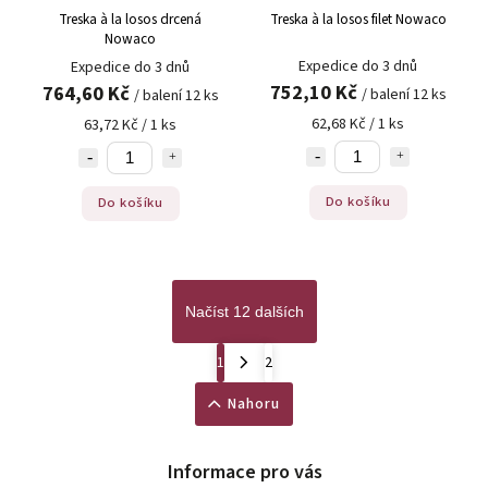
Treska à la losos drcená
Treska à la losos filet Nowaco
Nowaco
Expedice do 3 dnů
Expedice do 3 dnů
752,10 Kč
764,60 Kč
/ balení 12 ks
/ balení 12 ks
62,68 Kč / 1 ks
63,72 Kč / 1 ks
Do košíku
Do košíku
Načíst 12 dalších
1
2
Nahoru
Informace pro vás