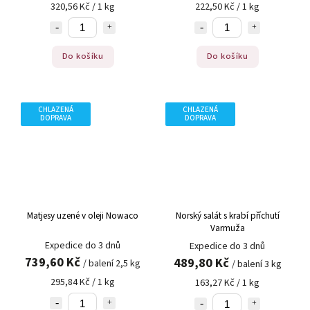
320,56 Kč / 1 kg
222,50 Kč / 1 kg
Do košíku
Do košíku
CHLAZENÁ
CHLAZENÁ
DOPRAVA
DOPRAVA
Matjesy uzené v oleji Nowaco
Norský salát s krabí příchutí
Varmuža
Expedice do 3 dnů
Expedice do 3 dnů
739,60 Kč
489,80 Kč
/ balení 2,5 kg
/ balení 3 kg
295,84 Kč / 1 kg
163,27 Kč / 1 kg