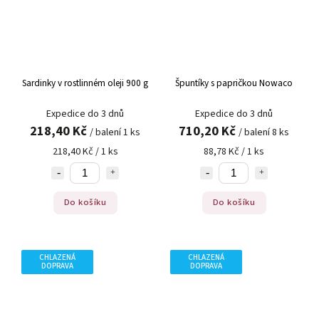
Sardinky v rostlinném oleji 900 g
Špuntíky s papričkou Nowaco
Expedice do 3 dnů
Expedice do 3 dnů
218,40 Kč
710,20 Kč
/ balení 1 ks
/ balení 8 ks
218,40 Kč / 1 ks
88,78 Kč / 1 ks
Do košíku
Do košíku
CHLAZENÁ
CHLAZENÁ
DOPRAVA
DOPRAVA