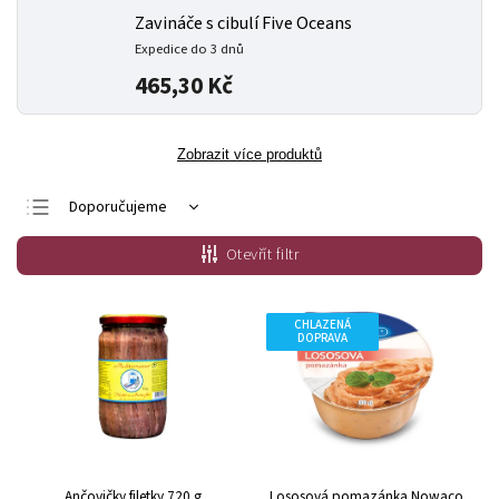
Zavináče s cibulí Five Oceans
Expedice do 3 dnů
465,30 Kč
Zobrazit více produktů
Doporučujeme
Nejlevnější
Otevřít filtr
Nejdražší
Nejprodávanější
CHLAZENÁ
DOPRAVA
Abecedně
Ančovičky filetky 720 g
Lososová pomazánka Nowaco