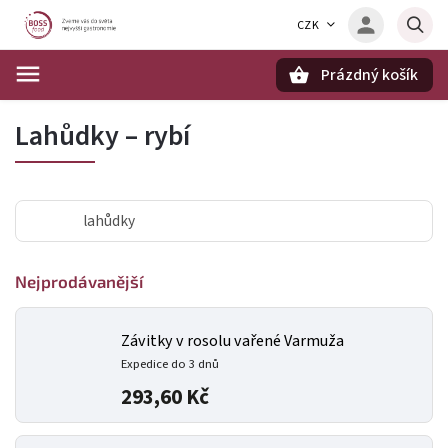
CZK
Prázdný košík
Hledat
Lahůdky – rybí
lahůdky
Nejprodávanější
Závitky v rosolu vařené Varmuža
Expedice do 3 dnů
293,60 Kč