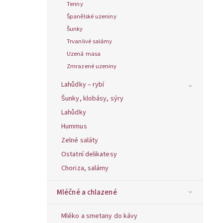
Teriny
Španělské uzeniny
Šunky
Trvanlivé salámy
Uzená masa
Zmrazené uzeniny
Lahůdky – rybí
Šunky, klobásy, sýry
Lahůdky
Hummus
Zelné saláty
Ostatní delikatesy
Choriza, salámy
Mléčné a chlazené
Mléko a smetany do kávy