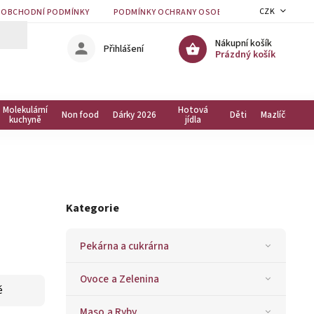
CZK
OBCHODNÍ PODMÍNKY
PODMÍNKY OCHRANY OSOBNÍCH ÚDAJŮ
KON
Nákupní košík
Přihlášení
Prázdný košík
Molekulární
Hotová
Non food
Dárky 2026
Děti
Mazlíčci
kuchyně
jídla
Kategorie
Pekárna a cukrárna
Ovoce a Zelenina
ě
Maso a Ryby