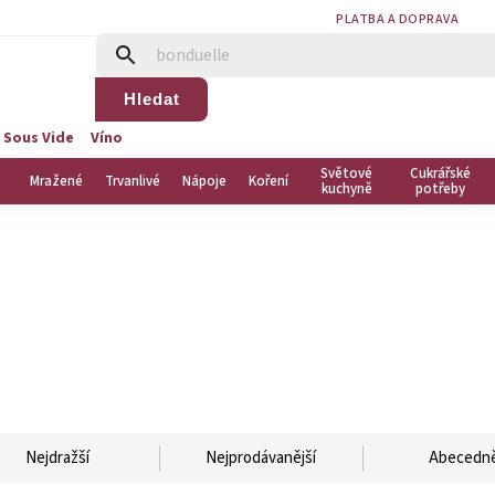
PLATBA A DOPRAVA
Hledat
 Sous Vide
Víno
Světové
Cukrářské
Mražené
Trvanlivé
Nápoje
Koření
kuchyně
potřeby
Nejdražší
Nejprodávanější
Abecedn