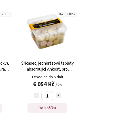
:
21851
Kód:
28857
ioky),
Silicasec, jednorázové tablety
uras
absorbující vlhkost, pro
potraviny, 100 ks
Expedice do 5 dnů
6 054 Kč
s
/ ks
Do košíku