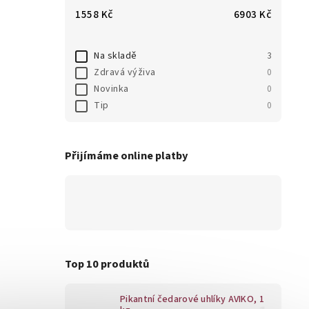
1558
Kč
6903
Kč
Na skladě
3
Zdravá výživa
0
Novinka
0
Tip
0
Přijímáme online platby
Top 10 produktů
Pikantní čedarové uhlíky AVIKO, 1