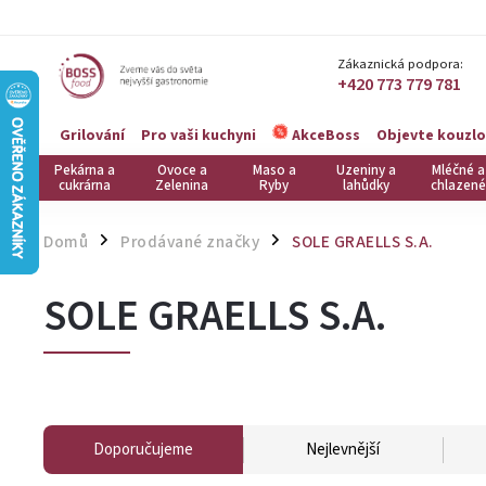
Zákaznická podpora:
+420 773 779 781
Grilování
Pro vaši kuchyni
Objevte kouzlo
AkceBoss
Pekárna a
Ovoce a
Maso a
Uzeniny a
Mléčné a
cukrárna
Zelenina
Ryby
lahůdky
chlazené
Domů
Prodávané značky
SOLE GRAELLS S.A.
/
/
SOLE GRAELLS S.A.
Doporučujeme
Nejlevnější