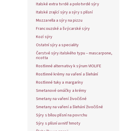
Italské extra tvrdé a polotvrdé sýry
Italské zrající sýry a sýry s plísní
Mozzarella a sýry na pizzu
Francouzské a švýcarské sýry
Kozí sýry
Ostatní sýry a speciality
Čerstvé sýry italského typu – mascarpone,
ricotta
Rostlinné alternativy k sýrum VIOLIFE
Rostlinné krémy na vaření a šlehání
Rostlinné tuky a margaríny
Smetanové omáčky a krémy
Smetany na vaření živočišné
Smetany na vaření a šlehání živočišné
Sýry s bílou plísní na povrchu
Sýry s plísní uvnitř hmoty