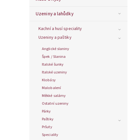
Uzeniny a lahůdky
Kachní a husí speciality
Uzeniny a paštiky
Anglické slaniny
Špek / Slanina
Italské šunky
Italské uzeniny
Klobásy
Malobalení
Měkké salámy
Ostatní uzeniny
Párky
Paštiky
Pršuty
Speciality