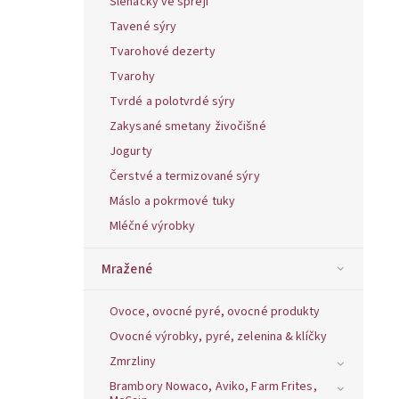
Šlehačky ve spreji
Tavené sýry
Tvarohové dezerty
Tvarohy
Tvrdé a polotvrdé sýry
Zakysané smetany živočišné
Jogurty
Čerstvé a termizované sýry
Máslo a pokrmové tuky
Mléčné výrobky
Mražené
Ovoce, ovocné pyré, ovocné produkty
Ovocné výrobky, pyré, zelenina & klíčky
Zmrzliny
Brambory Nowaco, Aviko, Farm Frites,