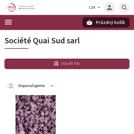
CZK
Prázdný košík
Hledat
Société Quai Sud sarl
Otevřít filtr
Doporučujeme
Nejlevnější
Nejdražší
Nejprodávanější
Abecedně