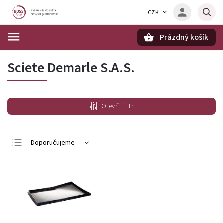
CZK
Prázdný košík
Hledat
Sciete Demarle S.A.S.
Otevřít filtr
Doporučujeme
Nejlevnější
Nejdražší
Nejprodávanější
Abecedně