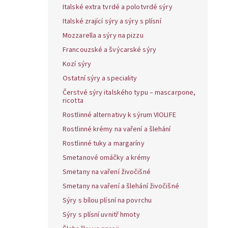
Italské extra tvrdé a polotvrdé sýry
Italské zrající sýry a sýry s plísní
Mozzarella a sýry na pizzu
Francouzské a švýcarské sýry
Kozí sýry
Ostatní sýry a speciality
Čerstvé sýry italského typu – mascarpone,
ricotta
Rostlinné alternativy k sýrum VIOLIFE
Rostlinné krémy na vaření a šlehání
Rostlinné tuky a margaríny
Smetanové omáčky a krémy
Smetany na vaření živočišné
Smetany na vaření a šlehání živočišné
Sýry s bílou plísní na povrchu
Sýry s plísní uvnitř hmoty