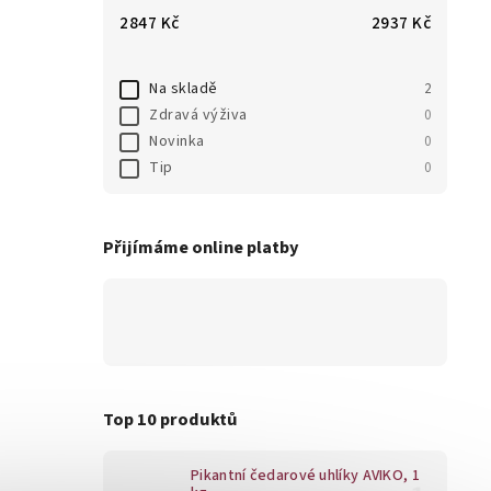
2847
Kč
2937
Kč
Na skladě
2
Zdravá výživa
0
Novinka
0
Tip
0
Přijímáme online platby
Top 10 produktů
Pikantní čedarové uhlíky AVIKO, 1