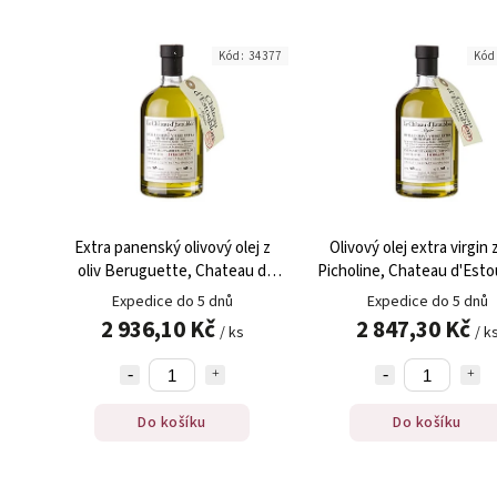
Kód:
34377
Kód
Extra panenský olivový olej z
Olivový olej extra virgin z
oliv Beruguette, Chateau d
Picholine, Chateau d'Esto
´Estoublon, 500 ml
500 ml
Expedice do 5 dnů
Expedice do 5 dnů
2 936,10 Kč
2 847,30 Kč
/ ks
/ k
Do košíku
Do košíku