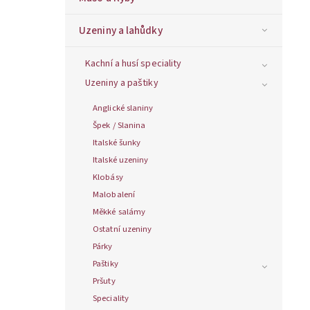
Uzeniny a lahůdky
Kachní a husí speciality
Uzeniny a paštiky
Anglické slaniny
Špek / Slanina
Italské šunky
Italské uzeniny
Klobásy
Malobalení
Měkké salámy
Ostatní uzeniny
Párky
Paštiky
Pršuty
Speciality