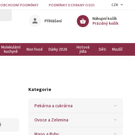
CZK
OBCHODNÍ PODMÍNKY
PODMÍNKY OCHRANY OSOBNÍCH ÚDAJŮ
KON
Nákupní košík
Přihlášení
Prázdný košík
Molekulární
Hotová
Non food
Dárky 2026
Děti
Mazlíčci
kuchyně
jídla
Kategorie
Pekárna a cukrárna
Ovoce a Zelenina
ě
Maso a Ryby