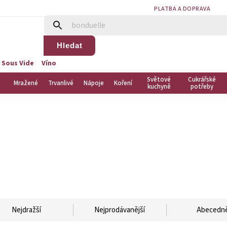
PLATBA A DOPRAVA
Hledat
 Sous Vide
Víno
Světové
Cukrářské
Mražené
Trvanlivé
Nápoje
Koření
kuchyně
potřeby
Nejdražší
Nejprodávanější
Abecedn