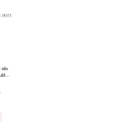
:
34373
 oliv
ublon,
s