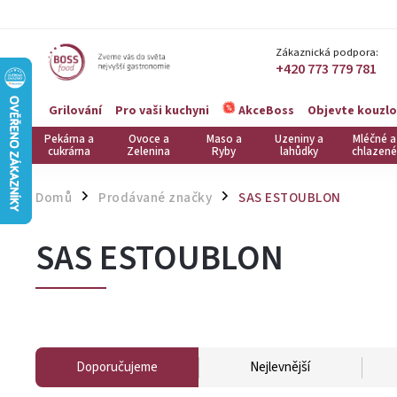
Zákaznická podpora:
+420 773 779 781
Grilování
Pro vaši kuchyni
Objevte kouzlo
AkceBoss
Pekárna a
Ovoce a
Maso a
Uzeniny a
Mléčné a
cukrárna
Zelenina
Ryby
lahůdky
chlazené
Domů
Prodávané značky
SAS ESTOUBLON
/
/
SAS ESTOUBLON
Doporučujeme
Nejlevnější