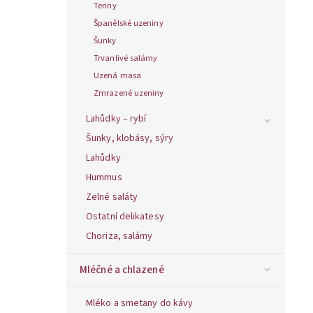
Teriny
Španělské uzeniny
Šunky
Trvanlivé salámy
Uzená masa
Zmrazené uzeniny
Lahůdky – rybí
Šunky, klobásy, sýry
Lahůdky
Hummus
Zelné saláty
Ostatní delikatesy
Choriza, salámy
Mléčné a chlazené
Mléko a smetany do kávy