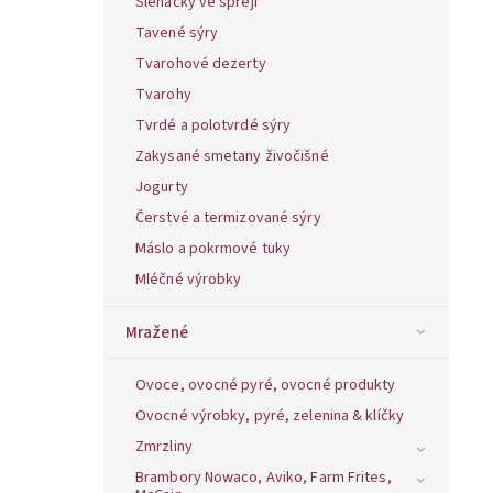
Šlehačky ve spreji
Tavené sýry
Tvarohové dezerty
Tvarohy
Tvrdé a polotvrdé sýry
Zakysané smetany živočišné
Jogurty
Čerstvé a termizované sýry
Máslo a pokrmové tuky
Mléčné výrobky
Mražené
Ovoce, ovocné pyré, ovocné produkty
Ovocné výrobky, pyré, zelenina & klíčky
Zmrzliny
Brambory Nowaco, Aviko, Farm Frites,