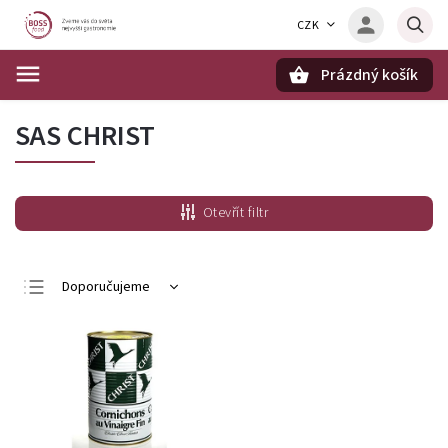
CZK
Prázdný košík
Hledat
SAS CHRIST
Otevřít filtr
Doporučujeme
Nejlevnější
Nejdražší
Nejprodávanější
Abecedně