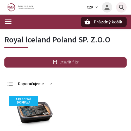
CZK
Prázdný košík
Hledat
Royal iceland Poland SP. Z.O.O
Otevřít filtr
Doporučujeme
Nejlevnější
CHLAZENÁ
Nejdražší
DOPRAVA
Nejprodávanější
Abecedně