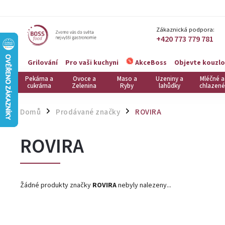
Zákaznická podpora:
+420 773 779 781
Grilování
Pro vaši kuchyni
Objevte kouzlo
AkceBoss
Pekárna a
Ovoce a
Maso a
Uzeniny a
Mléčné a
cukrárna
Zelenina
Ryby
lahůdky
chlazené
Domů
Prodávané značky
ROVIRA
/
/
ROVIRA
Žádné produkty značky
ROVIRA
nebyly nalezeny...