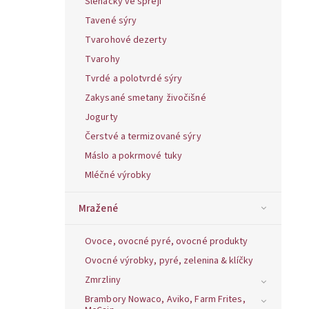
Šlehačky ve spreji
Tavené sýry
Tvarohové dezerty
Tvarohy
Tvrdé a polotvrdé sýry
Zakysané smetany živočišné
Jogurty
Čerstvé a termizované sýry
Máslo a pokrmové tuky
Mléčné výrobky
Mražené
Ovoce, ovocné pyré, ovocné produkty
Ovocné výrobky, pyré, zelenina & klíčky
Zmrzliny
Brambory Nowaco, Aviko, Farm Frites,