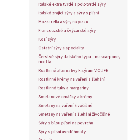
Italské extra tvrdé a polotvrdé sýry
Italské zrající sýry a sýry s plísní
Mozzarella a sýry na pizzu
Francouzské a švýcarské sýry
Kozí sýry
Ostatní sýry a speciality
Čerstvé sýry italského typu – mascarpone,
ricotta
Rostlinné alternativy k sýrum VIOLIFE
Rostlinné krémy na vaření a šlehání
Rostlinné tuky a margaríny
Smetanové omáčky a krémy
Smetany na vaření živočišné
Smetany na vaření a šlehání živočišné
Sýry s bílou plísní na povrchu
Sýry s plísní uvnitř hmoty