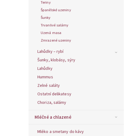
Teriny
Španělské uzeniny
Šunky
Trvanlivé salámy
Uzená masa
Zmrazené uzeniny
Lahůdky – rybí
Šunky, klobásy, sýry
Lahůdky
Hummus
Zelné saláty
Ostatní delikatesy
Choriza, salámy
Mléčné a chlazené
Mléko a smetany do kávy