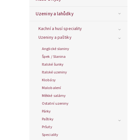
Uzeniny a lahůdky
Kachní a husí speciality
Uzeniny a paštiky
Anglické slaniny
Špek / Slanina
Italské šunky
Italské uzeniny
Klobásy
Malobalení
Měkké salámy
Ostatní uzeniny
Párky
Paštiky
Pršuty
Speciality