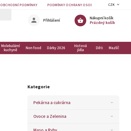
CZK
OBCHODNÍ PODMÍNKY
PODMÍNKY OCHRANY OSOBNÍCH ÚDAJŮ
KON
Nákupní košík
Přihlášení
Prázdný košík
Molekulární
Hotová
Non food
Dárky 2026
Děti
Mazlíčci
kuchyně
jídla
Kategorie
Pekárna a cukrárna
Ovoce a Zelenina
Maso a Ryby