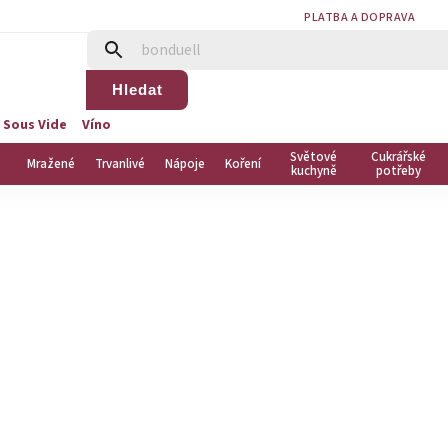
PLATBA A DOPRAVA
Hledat
 Sous Vide
Víno
Světové
Cukrářské
Mražené
Trvanlivé
Nápoje
Koření
kuchyně
potřeby