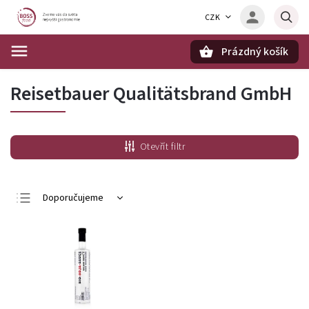
CZK
Prázdný košík
Hledat
Reisetbauer Qualitätsbrand GmbH
Otevřít filtr
Doporučujeme
Nejlevnější
Nejdražší
Nejprodávanější
Abecedně