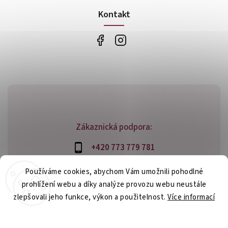
Kontakt
Zákaznická podpora:
+420 773 779 781
info@bossfood.cz
Používáme cookies, abychom Vám umožnili pohodlné
prohlížení webu a díky analýze provozu webu neustále
zlepšovali jeho funkce, výkon a použitelnost.
Více informací
Copyright 2026
bossfood.cz
. Všechna práva vyhrazena.
Nastavení
Vytvořil
Shoptet
| Design
Shoptak.cz