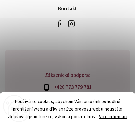
Kontakt
Zákaznická podpora:
+420 773 779 781
info@bossfood.cz
Používáme cookies, abychom Vám umožnili pohodlné
prohlížení webu a díky analýze provozu webu neustále
zlepšovali jeho funkce, výkon a použitelnost.
Více informací
Copyright 2026
bossfood.cz
. Všechna práva vyhrazena.
Nastavení
Vytvořil
Shoptet
| Design
Shoptak.cz