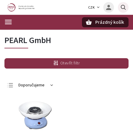
CZK
Prázdný košík
Hledat
PEARL GmbH
Otevřít filtr
Doporučujeme
Nejlevnější
Nejdražší
Nejprodávanější
Abecedně