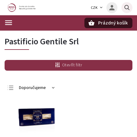
CZK
Prázdný košík
Hledat
Pastificio Gentile Srl
Otevřít filtr
Doporučujeme
Nejlevnější
Nejdražší
Nejprodávanější
Abecedně