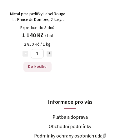
Mieral prsa perličky Label Rouge
Le Prince de Dombes, 2 kusy,
Otto Gourmet, mražené, cca
Expedice do 5 dnů
400 g
1 140 Kč
/ bal
2 850 Kč / 1 kg
Do košíku
Informace pro vás
Platba a doprava
Obchodní podmínky
Podmínky ochrany osobních údajů