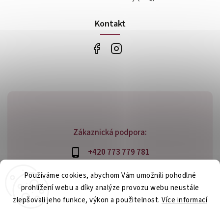
Kontakt
Zákaznická podpora:
+420 773 779 781
info@bossfood.cz
Používáme cookies, abychom Vám umožnili pohodlné
prohlížení webu a díky analýze provozu webu neustále
zlepšovali jeho funkce, výkon a použitelnost.
Více informací
Copyright 2026
bossfood.cz
. Všechna práva vyhrazena.
Nastavení