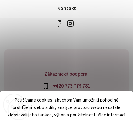
Kontakt
Zákaznická podpora:
+420 773 779 781
info@bossfood.cz
Používáme cookies, abychom Vám umožnili pohodlné
prohlížení webu a díky analýze provozu webu neustále
zlepšovali jeho funkce, výkon a použitelnost.
Více informací
Copyright 2026
bossfood.cz
. Všechna práva vyhrazena.
Nastavení
Vytvořil
Shoptet
| Design
Shoptak.cz