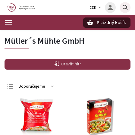
CZK
Prázdný košík
Hledat
Müller´s Mühle GmbH
Otevřít filtr
Doporučujeme
Nejlevnější
Nejdražší
Nejprodávanější
Abecedně