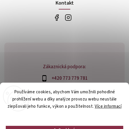
Kontakt
Zákaznická podpora:
+420 773 779 781
info@bossfood.cz
Používáme cookies, abychom Vám umožnili pohodlné
prohlížení webu a díky analýze provozu webu neustále
zlepšovali jeho funkce, výkon a použitelnost.
Více informací
Copyright 2026
bossfood.cz
. Všechna práva vyhrazena.
Nastavení
Vytvořil
Shoptet
| Design
Shoptak.cz