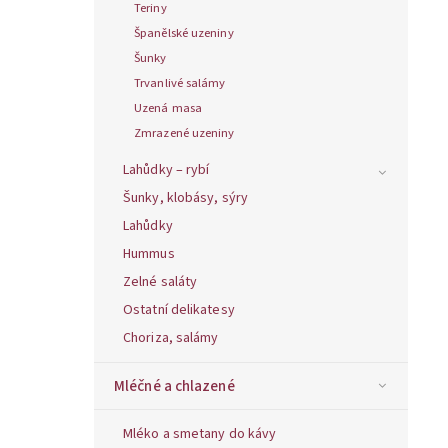
Teriny
Španělské uzeniny
Šunky
Trvanlivé salámy
Uzená masa
Zmrazené uzeniny
Lahůdky – rybí
Šunky, klobásy, sýry
Lahůdky
Hummus
Zelné saláty
Ostatní delikatesy
Choriza, salámy
Mléčné a chlazené
Mléko a smetany do kávy