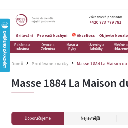
Zákaznická podpora:
+420 773 779 781
Grilování
Pro vaši kuchyni
Objevte kouzlo
AkceBoss
Pekárna a
Ovoce a
Maso a
Uzeniny a
Mléčné a
cukrárna
Zelenina
Ryby
lahůdky
chlazené
Domů
Prodávané značky
Masse 1884 La Maison du 
/
/
Masse 1884 La Maison du
Doporučujeme
Nejlevnější