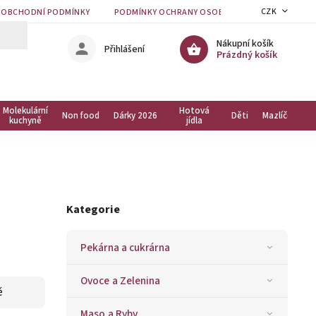
CZK
OBCHODNÍ PODMÍNKY
PODMÍNKY OCHRANY OSOBNÍCH ÚDAJŮ
KON
Nákupní košík
Přihlášení
Prázdný košík
Molekulární
Hotová
Non food
Dárky 2026
Děti
Mazlíčci
kuchyně
jídla
Kategorie
Pekárna a cukrárna
Ovoce a Zelenina
ě
Maso a Ryby