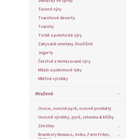
Šlehačky ve spreji
Tavené sýry
Tvarohové dezerty
Tvarohy
Tvrdé a polotvrdé sýry
Zakysané smetany živočišné
Jogurty
Čerstvé a termizované sýry
Máslo a pokrmové tuky
Mléčné výrobky
Mražené
Ovoce, ovocné pyré, ovocné produkty
Ovocné výrobky, pyré, zelenina & klíčky
Zmrzliny
Brambory Nowaco, Aviko, Farm Frites,