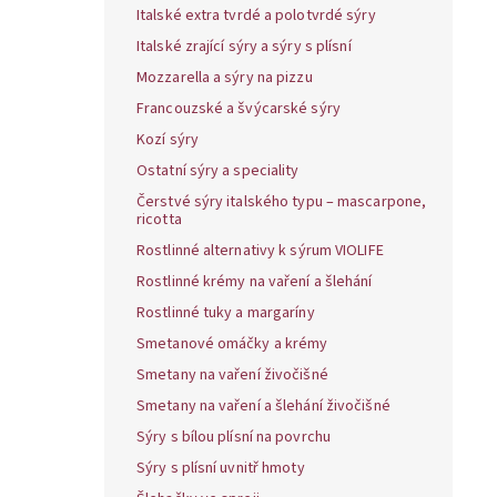
Italské extra tvrdé a polotvrdé sýry
Italské zrající sýry a sýry s plísní
Mozzarella a sýry na pizzu
Francouzské a švýcarské sýry
Kozí sýry
Ostatní sýry a speciality
Čerstvé sýry italského typu – mascarpone,
ricotta
Rostlinné alternativy k sýrum VIOLIFE
Rostlinné krémy na vaření a šlehání
Rostlinné tuky a margaríny
Smetanové omáčky a krémy
Smetany na vaření živočišné
Smetany na vaření a šlehání živočišné
Sýry s bílou plísní na povrchu
Sýry s plísní uvnitř hmoty