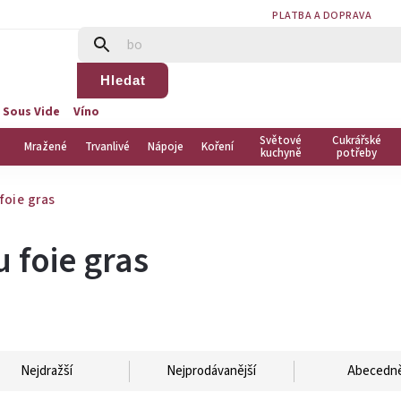
PLATBA A DOPRAVA
Hledat
 Sous Vide
Víno
Světové
Cukrářské
Mražené
Trvanlivé
Nápoje
Koření
kuchyně
potřeby
foie gras
 foie gras
Nejdražší
Nejprodávanější
Abecedn