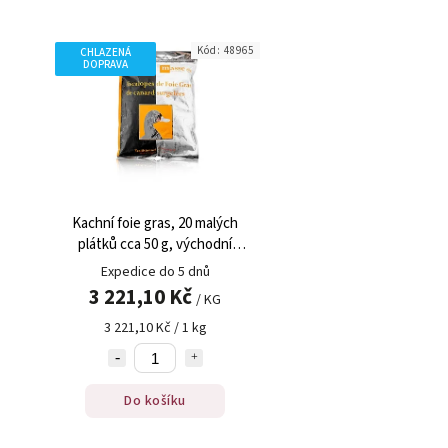
Kód:
48965
CHLAZENÁ
DOPRAVA
Kachní foie gras, 20 malých
plátků cca 50 g, východní
Evropa, hmotnost, TK, cca 1000
Expedice do 5 dnů
g
3 221,10 Kč
/ KG
3 221,10 Kč / 1 kg
Do košíku