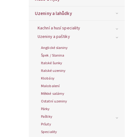
Uzeniny a lahůdky
Kachní a husí speciality
Uzeniny a paštiky
Anglické slaniny
Špek / Slanina
Italské šunky
Italské uzeniny
Klobásy
Malobalení
Měkké salámy
Ostatní uzeniny
Párky
Paštiky
Pršuty
Speciality