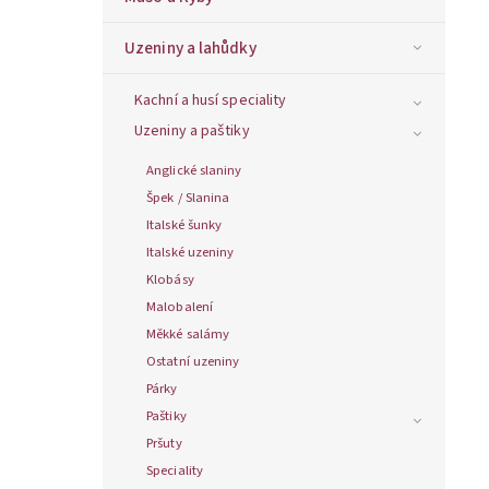
Uzeniny a lahůdky
Kachní a husí speciality
Uzeniny a paštiky
Anglické slaniny
Špek / Slanina
Italské šunky
Italské uzeniny
Klobásy
Malobalení
Měkké salámy
Ostatní uzeniny
Párky
Paštiky
Pršuty
Speciality