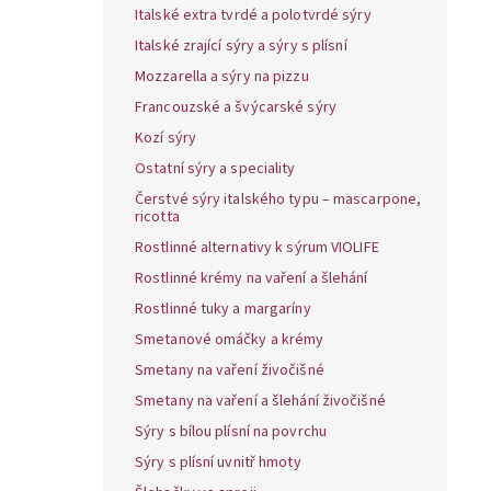
Italské extra tvrdé a polotvrdé sýry
Italské zrající sýry a sýry s plísní
Mozzarella a sýry na pizzu
Francouzské a švýcarské sýry
Kozí sýry
Ostatní sýry a speciality
Čerstvé sýry italského typu – mascarpone,
ricotta
Rostlinné alternativy k sýrum VIOLIFE
Rostlinné krémy na vaření a šlehání
Rostlinné tuky a margaríny
Smetanové omáčky a krémy
Smetany na vaření živočišné
Smetany na vaření a šlehání živočišné
Sýry s bílou plísní na povrchu
Sýry s plísní uvnitř hmoty