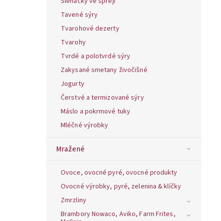
Šlehačky ve spreji
Tavené sýry
Tvarohové dezerty
Tvarohy
Tvrdé a polotvrdé sýry
Zakysané smetany živočišné
Jogurty
Čerstvé a termizované sýry
Máslo a pokrmové tuky
Mléčné výrobky
Mražené
Ovoce, ovocné pyré, ovocné produkty
Ovocné výrobky, pyré, zelenina & klíčky
Zmrzliny
Brambory Nowaco, Aviko, Farm Frites,