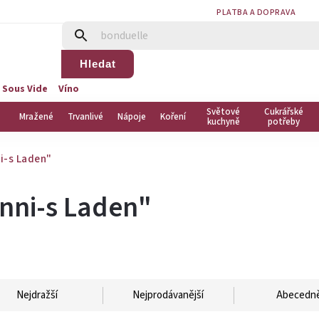
PLATBA A DOPRAVA
Hledat
 Sous Vide
Víno
Světové
Cukrářské
Mražené
Trvanlivé
Nápoje
Koření
kuchyně
potřeby
i-s Laden"
nni-s Laden"
Nejdražší
Nejprodávanější
Abecedn