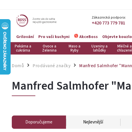
Zákaznická podpora:
+420 773 779 781
Grilování
Pro vaši kuchyni
Objevte kouzlo
AkceBoss
Pekárna a
Ovoce a
Maso a
Uzeniny a
Mléčné a
cukrárna
Zelenina
Ryby
lahůdky
chlazené
Domů
Prodávané značky
Manfred Salmhofer "Mann
/
/
Manfred Salmhofer "Ma
Doporučujeme
Nejlevnější