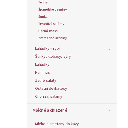
Teriny
Španělské uzeniny
Šunky
Trvanlivé salámy
Uzená masa
Zmrazené uzeniny
Lahůdky – rybí
Šunky, klobásy, sýry
Lahůdky
Hummus
Zelné saláty
Ostatní delikatesy
Choriza, salámy
Mléčné a chlazené
Mléko a smetany do kávy