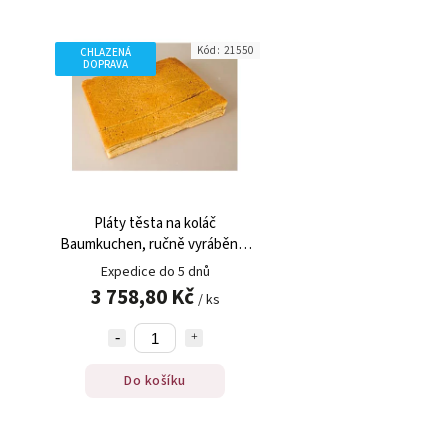
Kód:
21550
CHLAZENÁ
DOPRAVA
Pláty těsta na koláč
Baumkuchen, ručně vyráběné,
31x26x5cm, zmraz., 2 kg
Expedice do 5 dnů
3 758,80 Kč
/ ks
Do košíku