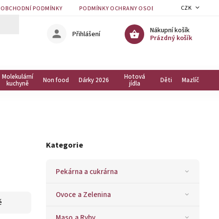
CZK
OBCHODNÍ PODMÍNKY
PODMÍNKY OCHRANY OSOBNÍCH ÚDAJŮ
KON
Nákupní košík
Přihlášení
Prázdný košík
Molekulární
Hotová
Non food
Dárky 2026
Děti
Mazlíčci
kuchyně
jídla
Kategorie
Pekárna a cukrárna
Ovoce a Zelenina
ě
Maso a Ryby