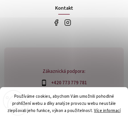
Kontakt
Zákaznická podpora:
+420 773 779 781
info@bossfood.cz
Používáme cookies, abychom Vám umožnili pohodlné
prohlížení webu a díky analýze provozu webu neustále
zlepšovali jeho funkce, výkon a použitelnost.
Více informací
Copyright 2026
bossfood.cz
. Všechna práva vyhrazena.
Nastavení
Vytvořil
Shoptet
| Design
Shoptak.cz