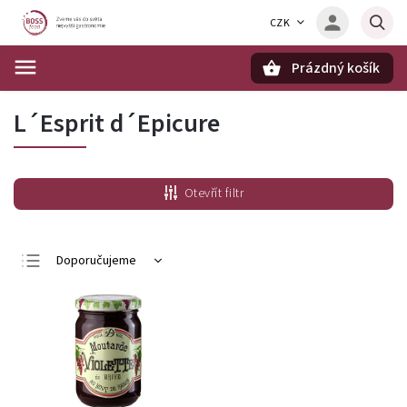
CZK
Prázdný košík
Hledat
L´Esprit d´Epicure
Otevřít filtr
Doporučujeme
Nejlevnější
Nejdražší
Nejprodávanější
Abecedně