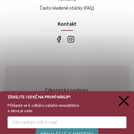
Často kladené otázky (FAQ)
Kontakt
Zákaznická podpora:
ZÍSKEJTE 120 KČ NA PRVNÍ NÁKUP!
+420 773 779 781
Přihlaste se k odběru našeho
newsletteru
a sleva je vaše.
info@bossfood.cz
Používáme cookies, abychom Vám umožnili pohodlné
prohlížení webu a díky analýze provozu webu neustále
zlepšovali jeho funkce, výkon a použitelnost.
Více informací