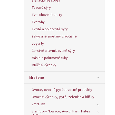
Šlehačky ve spreji
Tavené sýry
Tvarohové dezerty
Tvarohy
Tvrdé a polotvrdé sýry
Zakysané smetany živočišné
Jogurty
Čerstvé a termizované sýry
Máslo a pokrmové tuky
Mléčné výrobky
Mražené
Ovoce, ovocné pyré, ovocné produkty
Ovocné výrobky, pyré, zelenina & klíčky
Zmrzliny
Brambory Nowaco, Aviko, Farm Frites,