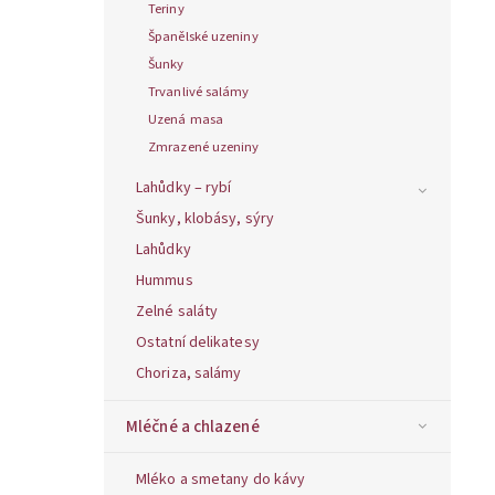
Teriny
Španělské uzeniny
Šunky
Trvanlivé salámy
Uzená masa
Zmrazené uzeniny
Lahůdky – rybí
Šunky, klobásy, sýry
Lahůdky
Hummus
Zelné saláty
Ostatní delikatesy
Choriza, salámy
Mléčné a chlazené
Mléko a smetany do kávy