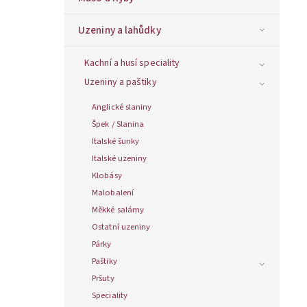
Uzeniny a lahůdky
Kachní a husí speciality
Uzeniny a paštiky
Anglické slaniny
Špek / Slanina
Italské šunky
Italské uzeniny
Klobásy
Malobalení
Měkké salámy
Ostatní uzeniny
Párky
Paštiky
Pršuty
Speciality