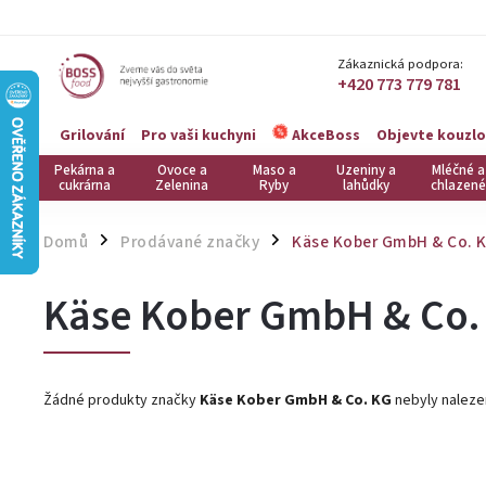
Zákaznická podpora:
+420 773 779 781
Grilování
Pro vaši kuchyni
Objevte kouzlo
AkceBoss
Pekárna a
Ovoce a
Maso a
Uzeniny a
Mléčné a
cukrárna
Zelenina
Ryby
lahůdky
chlazené
Domů
Prodávané značky
Käse Kober GmbH & Co. 
/
/
Käse Kober GmbH & Co.
Žádné produkty značky
Käse Kober GmbH & Co. KG
nebyly nalezen