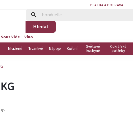
PLATBA A DOPRAVA
Hledat
 Sous Vide
Víno
Světové
Cukrářské
Mražené
Trvanlivé
Nápoje
Koření
kuchyně
potřeby
KG
 KG
y...