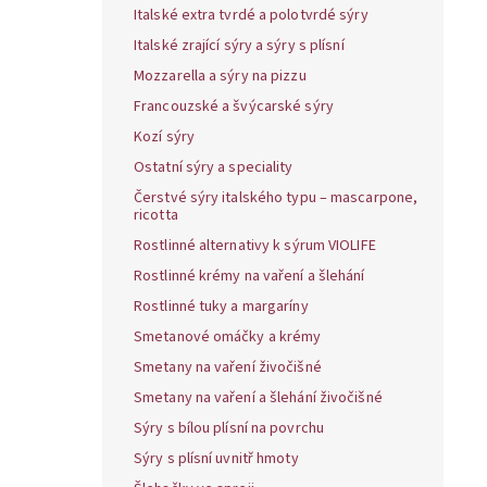
Italské extra tvrdé a polotvrdé sýry
Italské zrající sýry a sýry s plísní
Mozzarella a sýry na pizzu
Francouzské a švýcarské sýry
Kozí sýry
Ostatní sýry a speciality
Čerstvé sýry italského typu – mascarpone,
ricotta
Rostlinné alternativy k sýrum VIOLIFE
Rostlinné krémy na vaření a šlehání
Rostlinné tuky a margaríny
Smetanové omáčky a krémy
Smetany na vaření živočišné
Smetany na vaření a šlehání živočišné
Sýry s bílou plísní na povrchu
Sýry s plísní uvnitř hmoty