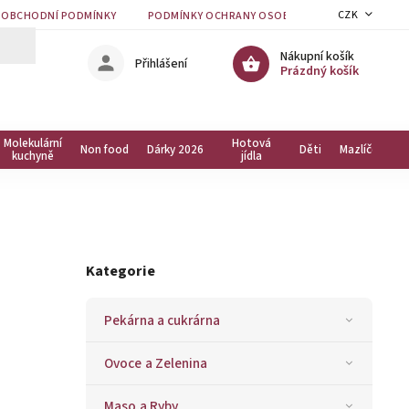
CZK
OBCHODNÍ PODMÍNKY
PODMÍNKY OCHRANY OSOBNÍCH ÚDAJŮ
KON
Nákupní košík
Přihlášení
Prázdný košík
Molekulární
Hotová
Non food
Dárky 2026
Děti
Mazlíčci
kuchyně
jídla
Kategorie
Pekárna a cukrárna
Ovoce a Zelenina
Maso a Ryby