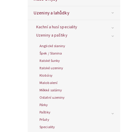
Uzeniny a lahůdky
Kachní a husí speciality
Uzeniny a paštiky
Anglické slaniny
Špek / Slanina
Italské šunky
Italské uzeniny
Klobásy
Malobalení
Měkké salámy
Ostatní uzeniny
Párky
Paštiky
Pršuty
Speciality