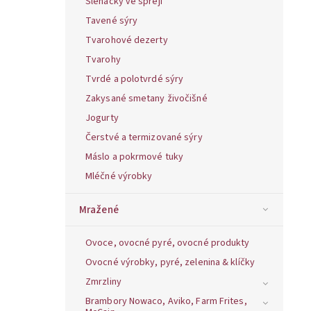
Šlehačky ve spreji
Tavené sýry
Tvarohové dezerty
Tvarohy
Tvrdé a polotvrdé sýry
Zakysané smetany živočišné
Jogurty
Čerstvé a termizované sýry
Máslo a pokrmové tuky
Mléčné výrobky
Mražené
Ovoce, ovocné pyré, ovocné produkty
Ovocné výrobky, pyré, zelenina & klíčky
Zmrzliny
Brambory Nowaco, Aviko, Farm Frites,