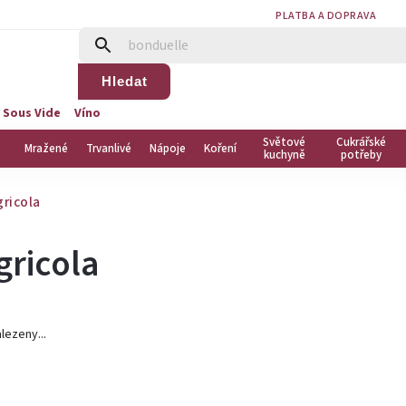
PLATBA A DOPRAVA
Hledat
 Sous Vide
Víno
Světové
Cukrářské
Mražené
Trvanlivé
Nápoje
Koření
kuchyně
potřeby
gricola
Agricola
lezeny...