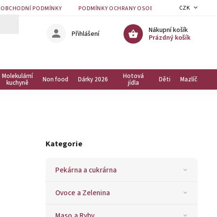
CZK
OBCHODNÍ PODMÍNKY
PODMÍNKY OCHRANY OSOBNÍCH ÚDAJŮ
KON
Nákupní košík
Přihlášení
Prázdný košík
Molekulární
Hotová
Non food
Dárky 2026
Děti
Mazlíčci
kuchyně
jídla
Kategorie
Pekárna a cukrárna
Ovoce a Zelenina
Maso a Ryby