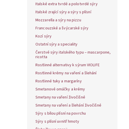
Italské extra tvrdé a polotvrdé sýry
Italské zrající sýry a sýry s plísní
Mozzarella a sýry na pizzu
Francouzské a švýcarské sýry
Kozí sýry
Ostatní sýry a speciality
Čerstvé sýry italského typu – mascarpone,
ricotta
Rostlinné alternativy k sýrum VIOLIFE
Rostlinné krémy na vaření a šlehání
Rostlinné tuky a margaríny
Smetanové omáčky a krémy
Smetany na vaření živočišné
Smetany na vaření a šlehání živočišné
Sýry s bílou plísní na povrchu
Sýry s plísní uvnitř hmoty