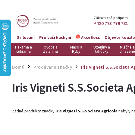
Zákaznická podpora:
+420 773 779 781
Grilování
Pro vaši kuchyni
Objevte kouzlo
AkceBoss
Pekárna a
Ovoce a
Maso a
Uzeniny a
Mléčné a
cukrárna
Zelenina
Ryby
lahůdky
chlazené
Domů
Prodávané značky
Iris Vigneti S.S.Societa A
/
/
Iris Vigneti S.S.Societa 
Žádné produkty značky
Iris Vigneti S.S.Societa Agricola
nebyly na