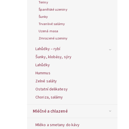
Teriny
Španělské uzeniny
Šunky
Trvanlivé salámy
Uzená masa
Zmrazené uzeniny
Lahůdky – rybí
Šunky, klobásy, sýry
Lahůdky
Hummus
Zelné saláty
Ostatní delikatesy
Choriza, salámy
Mléčné a chlazené
Mléko a smetany do kávy