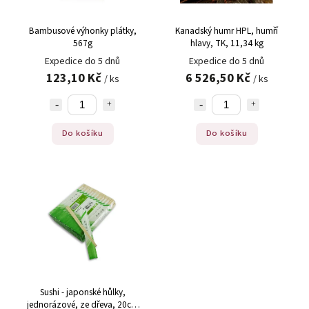
Bambusové výhonky plátky,
Kanadský humr HPL, humří
567g
hlavy, TK, 11,34 kg
Expedice do 5 dnů
Expedice do 5 dnů
123,10 Kč
6 526,50 Kč
/ ks
/ ks
Do košíku
Do košíku
Sushi - japonské hůlky,
jednorázové, ze dřeva, 20cm