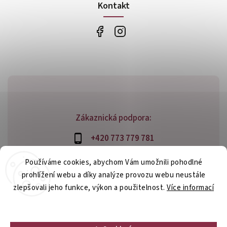
Kontakt
Zákaznická podpora:
+420 773 779 781
info@bossfood.cz
Používáme cookies, abychom Vám umožnili pohodlné
prohlížení webu a díky analýze provozu webu neustále
zlepšovali jeho funkce, výkon a použitelnost.
Více informací
Copyright 2026
bossfood.cz
. Všechna práva vyhrazena.
Nastavení
Vytvořil
Shoptet
| Design
Shoptak.cz