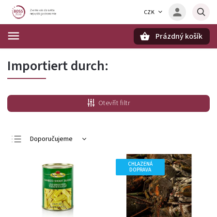
CZK
Prázdný košík
Hledat
Importiert durch:
Otevřít filtr
Doporučujeme
Nejlevnější
CHLAZENÁ
Nejdražší
DOPRAVA
Nejprodávanější
Abecedně