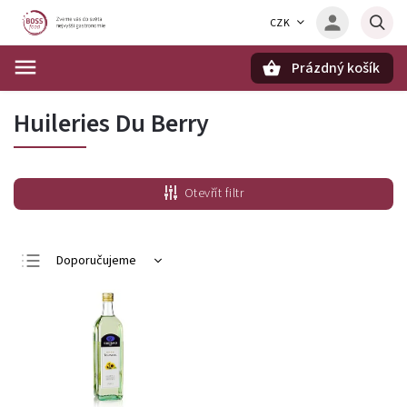
CZK
Prázdný košík
Hledat
Huileries Du Berry
Otevřít filtr
Doporučujeme
Nejlevnější
Nejdražší
Nejprodávanější
Abecedně