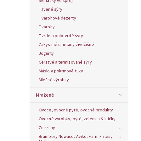
Šlehačky ve spreji
Tavené sýry
Tvarohové dezerty
Tvarohy
Tvrdé a polotvrdé sýry
Zakysané smetany živočišné
Jogurty
Čerstvé a termizované sýry
Máslo a pokrmové tuky
Mléčné výrobky
Mražené
Ovoce, ovocné pyré, ovocné produkty
Ovocné výrobky, pyré, zelenina & klíčky
Zmrzliny
Brambory Nowaco, Aviko, Farm Frites,