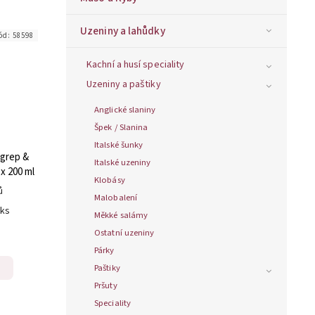
Uzeniny a lahůdky
ód:
58598
Kachní a husí speciality
Uzeniny a paštiky
Anglické slaniny
Špek / Slanina
Italské šunky
 grep &
Italské uzeniny
 x 200 ml
Klobásy
ů
Malobalení
 ks
Měkké salámy
Ostatní uzeniny
Párky
Paštiky
Pršuty
Speciality