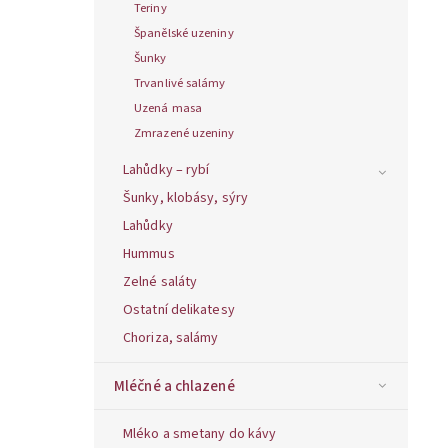
Teriny
Španělské uzeniny
Šunky
Trvanlivé salámy
Uzená masa
Zmrazené uzeniny
Lahůdky – rybí
Šunky, klobásy, sýry
Lahůdky
Hummus
Zelné saláty
Ostatní delikatesy
Choriza, salámy
Mléčné a chlazené
Mléko a smetany do kávy