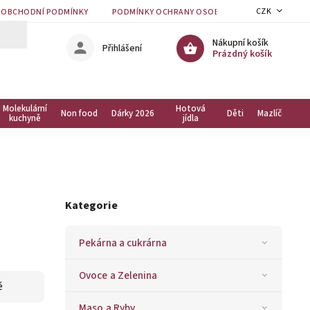
CZK
OBCHODNÍ PODMÍNKY
PODMÍNKY OCHRANY OSOBNÍCH ÚDAJŮ
KON
Nákupní košík
Přihlášení
Prázdný košík
Molekulární
Hotová
Non food
Dárky 2026
Děti
Mazlíčci
kuchyně
jídla
Kategorie
Pekárna a cukrárna
Ovoce a Zelenina
ě
Maso a Ryby