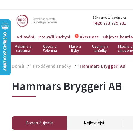
Zákaznická podpora:
+420 773 779 781
Grilování
Pro vaši kuchyni
Objevte kouzlo
AkceBoss
Pekárna a
Ovoce a
Maso a
Uzeniny a
Mléčné a
cukrárna
Zelenina
Ryby
lahůdky
chlazené
Domů
Prodávané značky
Hammars Bryggeri AB
/
/
Hammars Bryggeri AB
Doporučujeme
Nejlevnější