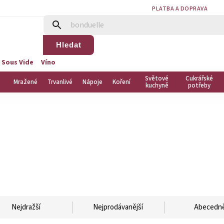
PLATBA A DOPRAVA
Hledat
 Sous Vide
Víno
Světové
Cukrářské
Mražené
Trvanlivé
Nápoje
Koření
kuchyně
potřeby
Nejdražší
Nejprodávanější
Abecedn