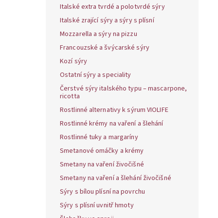
Italské extra tvrdé a polotvrdé sýry
Italské zrající sýry a sýry s plísní
Mozzarella a sýry na pizzu
Francouzské a švýcarské sýry
Kozí sýry
Ostatní sýry a speciality
Čerstvé sýry italského typu – mascarpone,
ricotta
Rostlinné alternativy k sýrum VIOLIFE
Rostlinné krémy na vaření a šlehání
Rostlinné tuky a margaríny
Smetanové omáčky a krémy
Smetany na vaření živočišné
Smetany na vaření a šlehání živočišné
Sýry s bílou plísní na povrchu
Sýry s plísní uvnitř hmoty