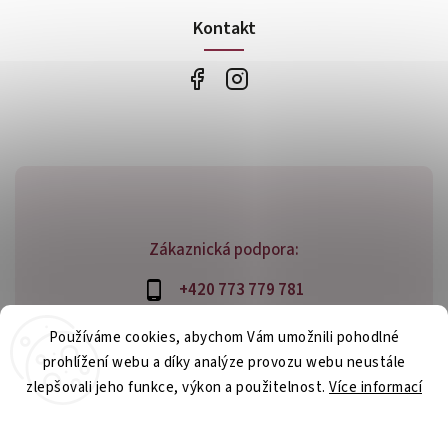
Kontakt
Zákaznická podpora:
+420 773 779 781
info@bossfood.cz
Používáme cookies, abychom Vám umožnili pohodlné
prohlížení webu a díky analýze provozu webu neustále
zlepšovali jeho funkce, výkon a použitelnost.
Více informací
Copyright 2026
bossfood.cz
. Všechna práva vyhrazena.
Nastavení
Vytvořil
Shoptet
| Design
Shoptak.cz