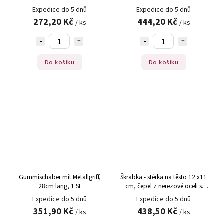
Expedice do 5 dnů
Expedice do 5 dnů
272,20 Kč
444,20 Kč
/ ks
/ ks
Do košíku
Do košíku
Gummischaber mit Metallgriff,
Škrabka - stěrka na těsto 12 x11
28cm lang, 1 St
cm, čepel z nerezové oceli s
dřevěnou rukojetí
Expedice do 5 dnů
Expedice do 5 dnů
351,90 Kč
438,50 Kč
/ ks
/ ks