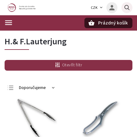
CZK
Prázdný košík
Hledat
H.& F.Lauterjung
Otevřít filtr
Doporučujeme
Nejlevnější
Nejdražší
Nejprodávanější
Abecedně