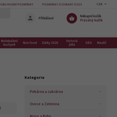
CZK
OBCHODNÍ PODMÍNKY
PODMÍNKY OCHRANY OSOBNÍCH ÚDAJŮ
KON
Nákupní košík
Přihlášení
Prázdný košík
Molekulární
Hotová
Non food
Dárky 2026
Děti
Mazlíčci
kuchyně
jídla
Kategorie
Pekárna a cukrárna
Ovoce a Zelenina
ě
Maso a Ryby