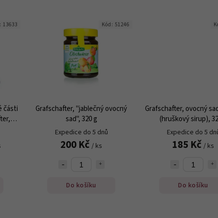
:
13633
Kód:
51246
K
é části
Grafschafter, "jablečný ovocný
Grafschafter, ovocný sa
ter, 5
sad", 320 g
(hruškový sirup), 3
Expedice do 5 dnů
Expedice do 5 dn
200 Kč
185 Kč
s
/ ks
/ ks
Do košíku
Do košíku