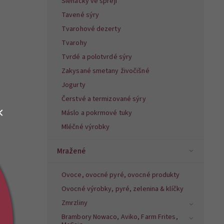
Šlehačky ve spreji
Tavené sýry
Tvarohové dezerty
Tvarohy
Tvrdé a polotvrdé sýry
Zakysané smetany živočišné
Jogurty
Čerstvé a termizované sýry
Máslo a pokrmové tuky
Mléčné výrobky
Mražené
Ovoce, ovocné pyré, ovocné produkty
Ovocné výrobky, pyré, zelenina & klíčky
Zmrzliny
Brambory Nowaco, Aviko, Farm Frites,