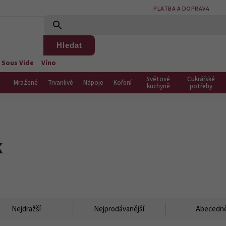
PLATBA A DOPRAVA
Hledat
 Sous Vide
Víno
Světové
Cukrářské
Mražené
Trvanlivé
Nápoje
Koření
kuchyně
potřeby
k
Nejdražší
Nejprodávanější
Abecedn