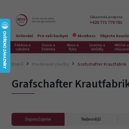
Zákaznická podpora:
+420 773 779 781
Grilování
Pro vaši kuchyni
Objevte kouzlo
AkceBoss
Pekárna a
Ovoce a
Maso a
Uzeniny a
Mléčné a
cukrárna
Zelenina
Ryby
lahůdky
chlazené
Domů
Prodávané značky
Grafschafter Krautfabrik
/
/
Grafschafter Krautfabri
Doporučujeme
Nejlevnější