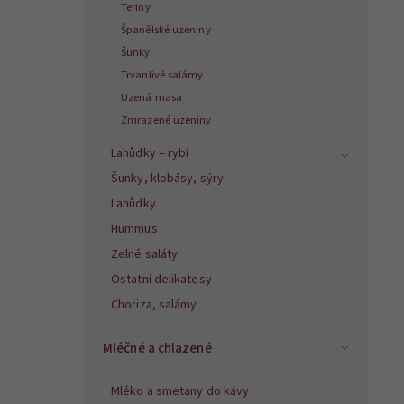
Teriny
Španělské uzeniny
Šunky
Trvanlivé salámy
Uzená masa
Zmrazené uzeniny
Lahůdky – rybí
Šunky, klobásy, sýry
Lahůdky
Hummus
Zelné saláty
Ostatní delikatesy
Choriza, salámy
Mléčné a chlazené
Mléko a smetany do kávy