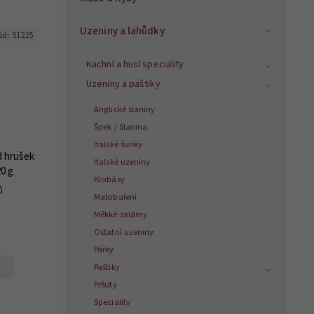
Uzeniny a lahůdky
ód:
51225
Kachní a husí speciality
Uzeniny a paštiky
Anglické slaniny
Špek / Slanina
Italské šunky
d hrušek
Italské uzeniny
20 g
Klobásy
ů
Malobalení
Měkké salámy
Ostatní uzeniny
Párky
Paštiky
Pršuty
Speciality