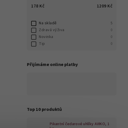
178
Kč
1209
Kč
Na skladě
5
Zdravá výživa
0
Novinka
0
Tip
0
Přijímáme online platby
Top 10 produktů
Pikantní čedarové uhlíky AVIKO, 1