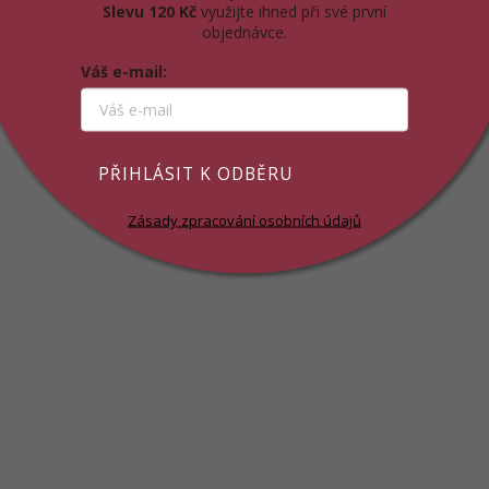
Slevu 120 Kč
využijte ihned při své první
objednávce.
Váš e-mail:
PŘIHLÁSIT K ODBĚRU
Zásady zpracování osobních údajů