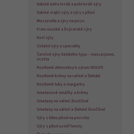
Italské extra tvrdé a polotvrdé sýry
Italské zrající sýry a sýry s plísní
Mozzarella a sýry na pizzu
Francouzské a švýcarské sýry
Kozí sýry
Ostatní sýry a speciality
Čerstvé sýry italského typu – mascarpone,
ricotta
Rostlinné alternativy k sýrum VIOLIFE
Rostlinné krémy na vaření a šlehání
Rostlinné tuky a margaríny
Smetanové omáčky a krémy
Smetany na vaření živočišné
Smetany na vaření a šlehání živočišné
Sýry s bílou plísní na povrchu
Sýry s plísní uvnitř hmoty