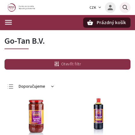
CZK
Prázdný košík
Hledat
Go-Tan B.V.
Otevřít filtr
Doporučujeme
Nejlevnější
Nejdražší
Nejprodávanější
Abecedně