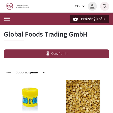
CZK
Prázdný košík
Hledat
Global Foods Trading GmbH
Otevřít filtr
Doporučujeme
Nejlevnější
Nejdražší
Nejprodávanější
Abecedně