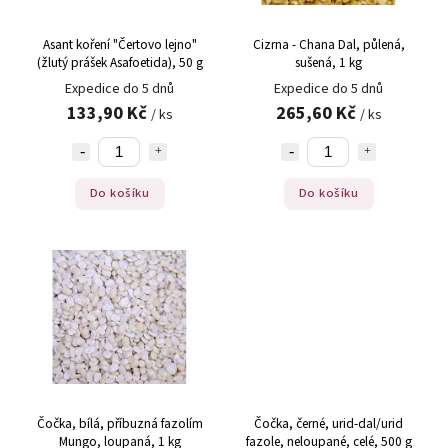
Asant koření "Čertovo lejno"
Cizrna - Chana Dal, půlená,
(žlutý prášek Asafoetida), 50 g
sušená, 1 kg
Expedice do 5 dnů
Expedice do 5 dnů
133,90 Kč
265,60 Kč
/ ks
/ ks
Do košíku
Do košíku
Čočka, bílá, příbuzná fazolím
Čočka, černé, urid-dal/urid
Mungo, loupaná, 1 kg
fazole, neloupané, celé, 500 g