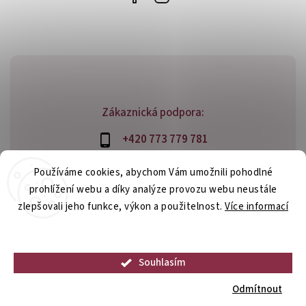
Zákaznická podpora:
+420 773 779 781
info@bossfood.cz
Používáme cookies, abychom Vám umožnili pohodlné
prohlížení webu a díky analýze provozu webu neustále
zlepšovali jeho funkce, výkon a použitelnost.
Více informací
Copyright 2026
bossfood.cz
. Všechna práva vyhrazena.
Nastavení
Vytvořil
Shoptet
| Design
Shoptak.cz
Souhlasím
Odmítnout